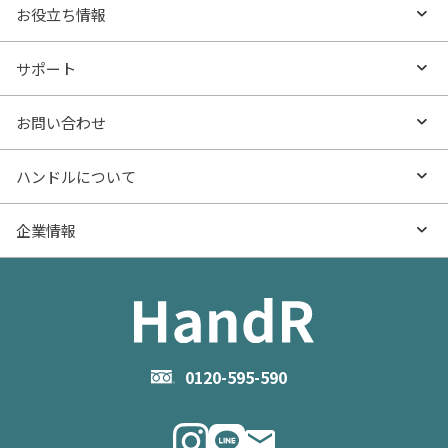
エリアから探す
売りたいTOP
お役立ち情報
沿線・駅から探す
不動産無料査定
お役立ち情報TOP
サポート
特集から探す
AI査定
- マンションの基礎知識
よくあるご質問
お問い合わせ
新着物件
売却サービス
- マンション購入
物件購入のご相談
ハンドルについて
価格更新した物件
不動産売却の流れ
- マンション売却
物件売却のご相談
ハンドルとは
企業情報
物件一覧
お役立ち記事（売却）
- お金のこと
住み替えのご相談
ハンドルの評判・口コミ
お役立ち記事（購入）
企業情報TOP
- 住まいの手引き サイトマップ
物件掲載に関するお問い合わせ
会社概要
お問い合わせ
企業理念
0120-595-590
メルマガ登録
代表メッセージ