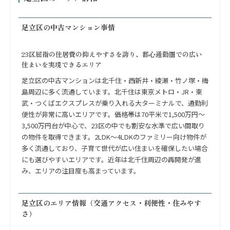
足立区の中古マンション事情
23区屈指の住居費の抑えやすさを誇り、都心通勤圏での広い
住まいを実現できるエリア
足立区の中古マンションは北千住・西新井・綾瀬・竹ノ塚・梅
島周辺に多く流通しています。北千住は東京メトロ・JR・東
武・つくばエクスプレスが乗り入れる大ターミナルで、通勤利
便性が非常に高いエリアです。価格帯は70平米で1,500万円〜
3,500万円台が中心で、23区の中でも割安な水準で広い間取り
の物件を取得できます。2LDK〜4LDKのファミリー向け物件が
多く流通しており、子育て世代が広い住まいを確保したい場合
にも選びやすいエリアです。近年は北千住周辺の再開発が進
み、エリアの注目度も高まっています。
足立区のエリア情報（交通アクセス・利便性・住みやす
さ）