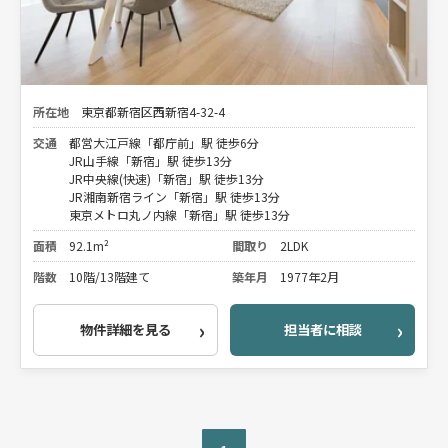
所在地
東京都新宿区西新宿4-32-4
交通
都営大江戸線「都庁前」駅 徒歩6分
JR山手線「新宿」駅 徒歩13分
JR中央線(快速)「新宿」駅 徒歩13分
JR湘南新宿ライン「新宿」駅 徒歩13分
東京メトロ丸ノ内線「新宿」駅 徒歩13分
面積
92.1m²
間取り
2LDK
階数
10階/13階建て
築年月
1977年2月
物件詳細を見る
担当者に相談