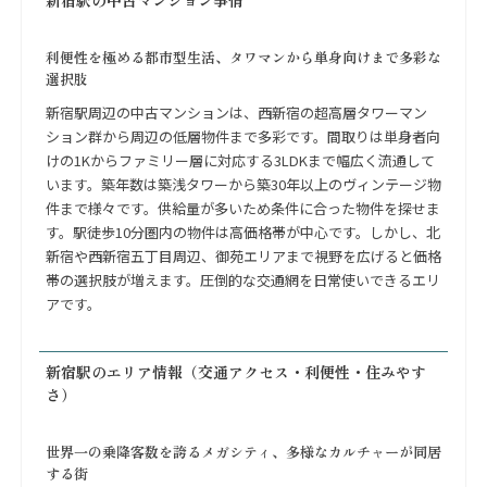
利便性を極める都市型生活、タワマンから単身向けまで多彩な
選択肢
新宿駅周辺の中古マンションは、西新宿の超高層タワーマン
ション群から周辺の低層物件まで多彩です。間取りは単身者向
けの1Kからファミリー層に対応する3LDKまで幅広く流通して
います。築年数は築浅タワーから築30年以上のヴィンテージ物
件まで様々です。供給量が多いため条件に合った物件を探せま
す。駅徒歩10分圏内の物件は高価格帯が中心です。しかし、北
新宿や西新宿五丁目周辺、御苑エリアまで視野を広げると価格
帯の選択肢が増えます。圧倒的な交通網を日常使いできるエリ
アです。
新宿駅のエリア情報（交通アクセス・利便性・住みやす
さ）
世界一の乗降客数を誇るメガシティ、多様なカルチャーが同居
する街