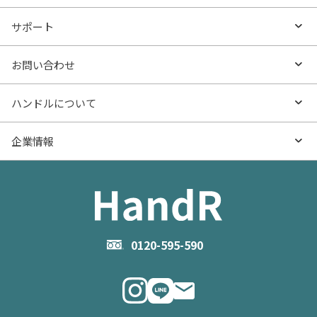
沿線・駅から探す
不動産無料査定
お役立ち情報TOP
サポート
特集から探す
AI査定
- マンションの基礎知識
よくあるご質問
お問い合わせ
新着物件
売却サービス
- マンション購入
物件購入のご相談
ハンドルについて
価格更新した物件
不動産売却の流れ
- マンション売却
物件売却のご相談
ハンドルとは
企業情報
物件一覧
お役立ち記事（売却）
- お金のこと
住み替えのご相談
ハンドルの評判・口コミ
お役立ち記事（購入）
企業情報TOP
- 住まいの手引き サイトマップ
物件掲載に関するお問い合わせ
会社概要
お問い合わせ
企業理念
0120-595-590
メルマガ登録
代表メッセージ
ニュース・リリース情報