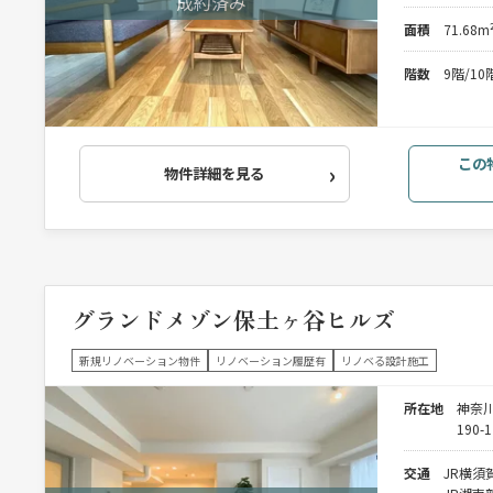
面積
71.68m
階数
9階/1
この
物件詳細を見る
グランドメゾン保土ヶ谷ヒルズ
新規リノベーション物件
リノベーション履歴有
リノベる設計施工
所在地
神奈
190-1
交通
JR横須