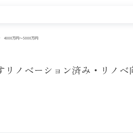
4000万円〜
5000万円
探す
新着物件
価格更新した物件
物件一覧
で探すリノベーション済み・リノ