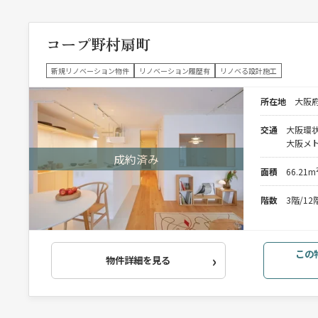
コープ野村扇町
新規リノベーション物件
リノベーション履歴有
リノベる設計施工
所在地
大阪府
交通
大阪環状
大阪メト
面積
66.21m
階数
3階/1
この
物件詳細を見る