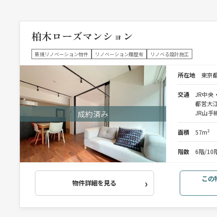
柏木ローズマンション
新規リノベーション物件
リノベーション履歴有
リノベる設計施工
所在地
東京都
交通
JR中央
都営大江
JR山手
面積
57m²
階数
6階/1
この
物件詳細を見る