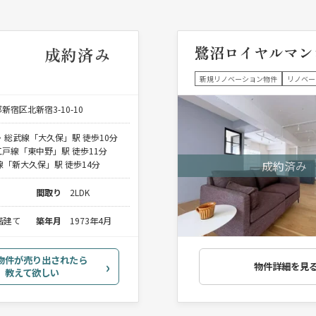
鷺沼ロイヤルマン
成約済み
新規リノベーション物件
リノベー
新宿区北新宿3-10-10
・総武線「大久保」駅 徒歩10分
戸線「東中野」駅 徒歩11分
線「新大久保」駅 徒歩14分
間取り
2LDK
0階建て
築年月
1973年4月
物件が売り出されたら
物件詳細を見
教えて欲しい