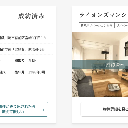
ライオンズマンシ
成約済み
新規リノベーション物件
リノベー
県川崎市宮前区宮崎3丁目3-8
都市線「宮崎台」駅 徒歩9分
²
間取り
2LDK
階建て
築年月
1986年9月
物件が売り出されたら
物件詳細を見
教えて欲しい