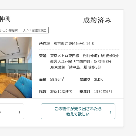
仲町
成約済み
ション履歴有
リノベる設計施工
所在地
東京都江東区牡丹1-16-8
交通
東京メトロ東西線「門前仲町」駅 徒歩3分
都営大江戸線「門前仲町」駅 徒歩3分
JR京葉線「越中島」駅 徒歩5分
面積
58.86m²
間取り
2LDK
階数
3階/12階建て
築年月
1980年6月
この物件が売り出されたら
る
教えて欲しい