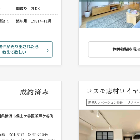
²
間取り
2LDK
0階建て
築年月
1981年11月
物件が売り出されたら
物件詳細を見
教えて欲しい
コスモ志村ロイヤ
成約済み
新規リノベーション物件
リノベー
川県横浜市保土ケ谷区瀬戸ケ谷町
賀線「保土ケ谷」駅 徒歩15分