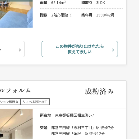
面積
68.14m²
間取り
3LDK
階数
2階/5階建て
築年月
1998年2月
この物件が売り出されたら
る
教えて欲しい
ルフォルム
成約済み
ション履歴有
リノベる設計施工
所在地
東京都板橋区相生町6-7
交通
都営三田線「志村三丁目」駅 徒歩7分
都営三田線「蓮根」駅 徒歩12分