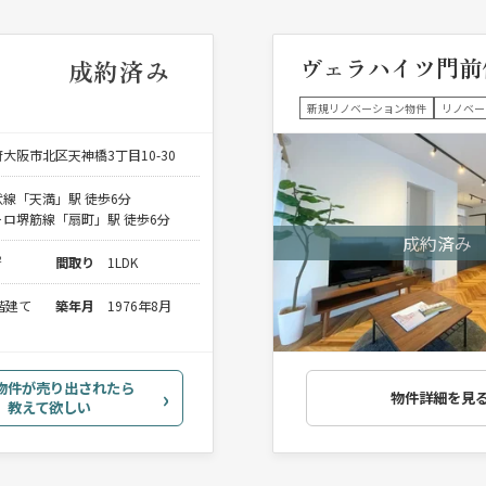
ヴェラハイツ門前
成約済み
新規リノベーション物件
リノベー
大阪市北区天神橋3丁目10-30
線「天満」駅 徒歩6分
ロ堺筋線「扇町」駅 徒歩6分
²
間取り
1LDK
2階建て
築年月
1976年8月
物件が売り出されたら
物件詳細を見
教えて欲しい