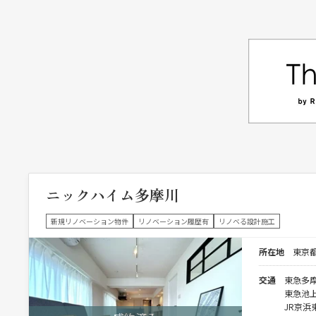
ニックハイム多摩川
新規リノベーション物件
リノベーション履歴有
リノベる設計施工
所在地
東京都
交通
東急多摩
東急池上
JR京浜