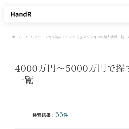
買いたい
売りたい
ホーム
リノベーション済み・リノベ向きマンションの購入情報一覧
エリアから探す
不動産無料査定
沿線・駅から探す
AI査定
売却サービス
特集から
4000万円〜5000万円
一覧
55
検索結果：
件