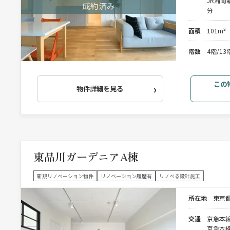
JR湘南
分
面積
101m²
階数
4階/1
この
物件詳細を見る
東品川ガーデニアA棟
新規リノベーション物件
リノベーション履歴有
リノベる設計施工
所在地
東京
交通
京急本線
京急本線