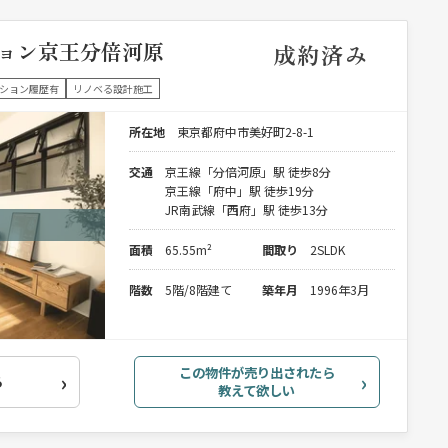
ョン京王分倍河原
成約済み
ション履歴有
リノベる設計施工
所在地
東京都府中市美好町2-8-1
交通
京王線「分倍河原」駅 徒歩8分
京王線「府中」駅 徒歩19分
JR南武線「西府」駅 徒歩13分
面積
65.55m²
間取り
2SLDK
階数
5階/8階建て
築年月
1996年3月
この物件が売り出されたら
る
教えて欲しい