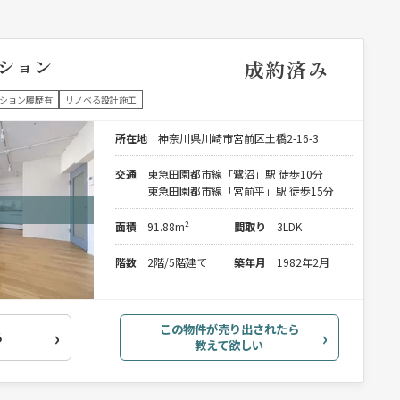
ション
成約済み
ション履歴有
リノベる設計施工
所在地
神奈川県川崎市宮前区土橋2-16-3
交通
東急田園都市線「鷺沼」駅 徒歩10分
東急田園都市線「宮前平」駅 徒歩15分
面積
91.88m²
間取り
3LDK
階数
2階/5階建て
築年月
1982年2月
この物件が売り出されたら
る
教えて欲しい