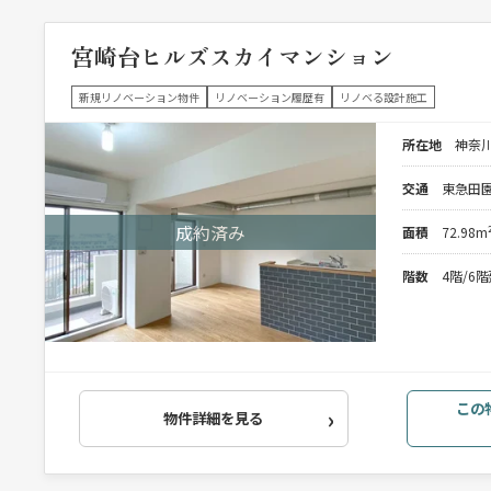
宮崎台ヒルズスカイマンション
新規リノベーション物件
リノベーション履歴有
リノベる設計施工
所在地
神奈川
交通
東急田園
面積
72.98m
階数
4階/6
この
物件詳細を見る