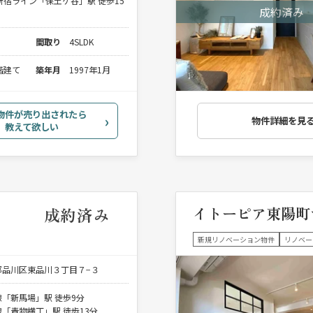
新宿ライン「保土ケ谷」駅 徒歩15
間取り
4SLDK
3階建て
築年月
1997年1月
物件が売り出されたら
物件詳細を見
教えて欲しい
イトーピア東陽町
成約済み
新規リノベーション物件
リノベー
都品川区東品川３丁目７−３
「新馬場」駅 徒歩9分
「青物横丁」駅 徒歩13分