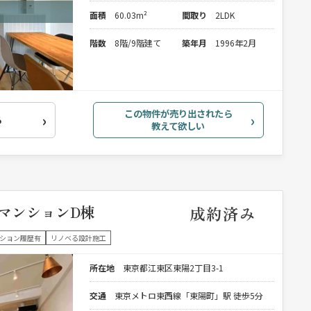
面積
60.03m²
間取り
2LDK
階数
8階/9階建て
築年月
1996年2月
この物件が売り出されたら
る
教えて欲しい
マンションD棟
成約済み
ション履歴有
リノベる設計施工
所在地
東京都江東区東陽2丁目3-1
交通
東京メトロ東西線「東陽町」駅 徒歩5分