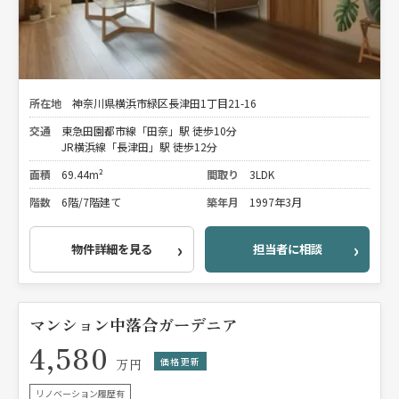
所在地
神奈川県横浜市緑区長津田1丁目21-16
交通
東急田園都市線「田奈」駅 徒歩10分
JR横浜線「長津田」駅 徒歩12分
面積
69.44m²
間取り
3LDK
階数
6階/7階建て
築年月
1997年3月
物件詳細を見る
担当者に相談
マンション中落合ガーデニア
4,580
価格更新
万円
リノベーション履歴有