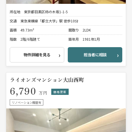
所在地
東京都目黒区柿の木坂1-1-5
交通
東急東横線「都立大学」駅 徒歩10分
面積
49.73m²
間取り
2LDK
階数
2階/6階建て
築年月
1981年1月
物件詳細を見る
担当者に相談
ライオンズマンション大山西町
6,790
価格更新
万円
リノベーション履歴有