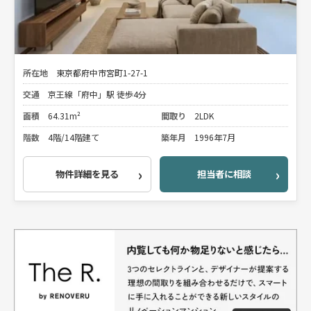
所在地
東京都府中市宮町1-27-1
交通
京王線「府中」駅 徒歩4分
面積
64.31m²
間取り
2LDK
階数
4階/14階建て
築年月
1996年7月
物件詳細を見る
担当者に相談