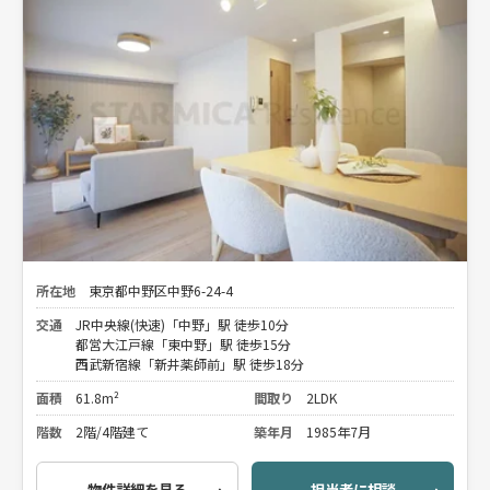
所在地
東京都中野区中野6-24-4
交通
JR中央線(快速)「中野」駅 徒歩10分
都営大江戸線「東中野」駅 徒歩15分
西武新宿線「新井薬師前」駅 徒歩18分
面積
61.8m²
間取り
2LDK
階数
2階/4階建て
築年月
1985年7月
物件詳細を見る
担当者に相談