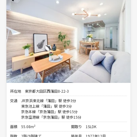
所在地
東京都大田区西蒲田8-22-3
交通
JR京浜東北線「蒲田」駅 徒歩3分
東急池上線「蒲田」駅 徒歩3分
京急本線「京急蒲田」駅 徒歩15分
京急空港線「京急蒲田」駅 徒歩15分
面積
55.08m²
間取り
1SLDK
階数
2階/9階建て
築年月
1977年12月