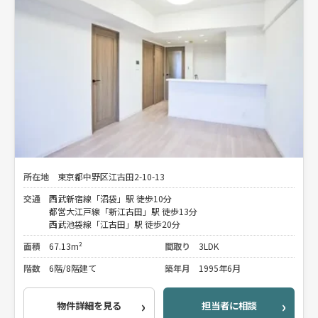
所在地
東京都中野区江古田2-10-13
交通
西武新宿線「沼袋」駅 徒歩10分
都営大江戸線「新江古田」駅 徒歩13分
西武池袋線「江古田」駅 徒歩20分
面積
67.13m²
間取り
3LDK
階数
6階/8階建て
築年月
1995年6月
物件詳細を見る
担当者に相談