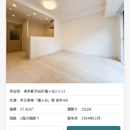
所在地
東京都渋谷区幡ヶ谷2-2-12
交通
京王新線「幡ヶ谷」駅 徒歩4分
面積
57.42m²
間取り
2SLDK
階数
1階/6階建て
築年月
1984年11月