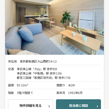
所在地
東京都板橋区大山西町54-12
交通
東武東上線「大山」駅 徒歩8分
東武東上線「中板橋」駅 徒歩12分
都営三田線「板橋区役所前」駅 徒歩17分
面積
85.32m²
間取り
4LDK
階数
3階/9階建て
築年月
1982年6月
物件詳細を見る
担当者に相談