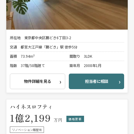
所在地
東京都中央区勝どき6丁目3-2
交通
都営大江戸線「勝どき」駅 徒歩5分
面積
73.94m²
間取り
3LDK
階数
37階/58階建て
築年月
2008年1月
物件詳細を見る
担当者に相談
ハイネスロフティ
1億2,199
価格更新
万円
リノベーション履歴有