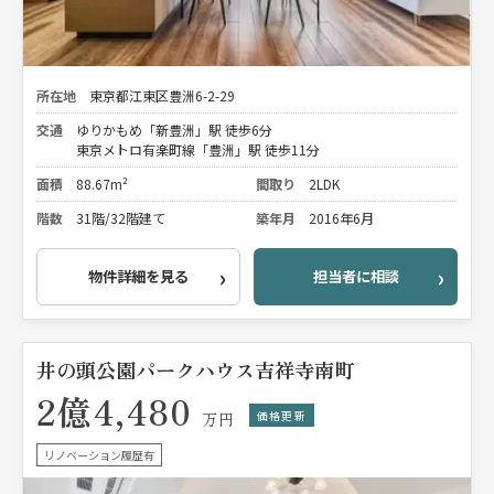
所在地
東京都江東区豊洲6-2-29
交通
ゆりかもめ「新豊洲」駅 徒歩6分
東京メトロ有楽町線「豊洲」駅 徒歩11分
面積
88.67m²
間取り
2LDK
階数
31階/32階建て
築年月
2016年6月
物件詳細を見る
担当者に相談
井の頭公園パークハウス吉祥寺南町
2億4,480
価格更新
万円
リノベーション履歴有