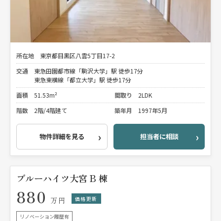
所在地
東京都目黒区八雲5丁目17-2
交通
東急田園都市線「駒沢大学」駅 徒歩17分
東急東横線「都立大学」駅 徒歩17分
面積
51.53m²
間取り
2LDK
階数
2階/4階建て
築年月
1997年5月
物件詳細を見る
担当者に相談
ブルーハイツ大宮 B 棟
880
価格更新
万円
リノベーション履歴有