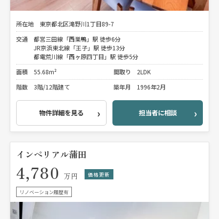
所在地
東京都北区滝野川1丁目89-7
交通
都営三田線「西巣鴨」駅 徒歩6分
JR京浜東北線「王子」駅 徒歩13分
都電荒川線「西ヶ原四丁目」駅 徒歩5分
面積
55.68m²
間取り
2LDK
階数
3階/12階建て
築年月
1996年2月
物件詳細を見る
担当者に相談
インペリアル蒲田
4,780
価格更新
万円
リノベーション履歴有