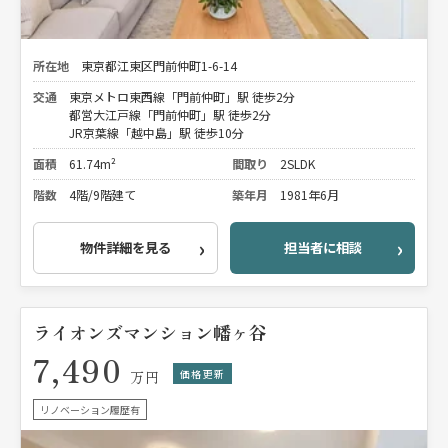
所在地
東京都江東区門前仲町1-6-14
交通
東京メトロ東西線「門前仲町」駅 徒歩2分
都営大江戸線「門前仲町」駅 徒歩2分
JR京葉線「越中島」駅 徒歩10分
面積
61.74m²
間取り
2SLDK
階数
4階/9階建て
築年月
1981年6月
物件詳細を見る
担当者に相談
ライオンズマンション幡ヶ谷
7,490
価格更新
万円
リノベーション履歴有