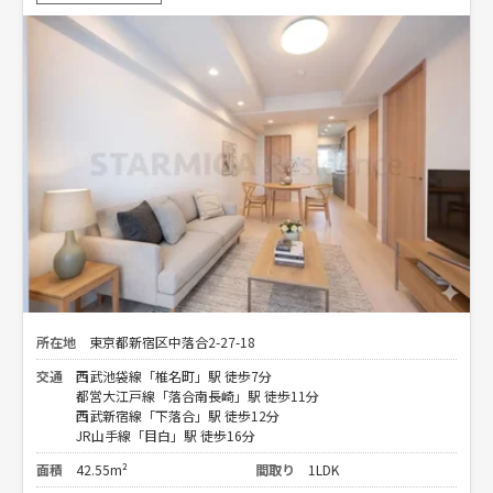
所在地
東京都新宿区中落合2-27-18
交通
西武池袋線「椎名町」駅 徒歩7分
都営大江戸線「落合南長崎」駅 徒歩11分
西武新宿線「下落合」駅 徒歩12分
JR山手線「目白」駅 徒歩16分
面積
42.55m²
間取り
1LDK