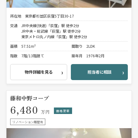
所在地
東京都杉並区荻窪5丁目30-17
交通
JR中央線(快速)「荻窪」駅 徒歩2分
JR中央・総武線「荻窪」駅 徒歩2分
東京メトロ丸ノ内線「荻窪」駅 徒歩2分
面積
57.51m²
間取り
2LDK
階数
7階/13階建て
築年月
1976年2月
物件詳細を見る
担当者に相談
藤和中野コープ
6,480
価格更新
万円
リノベーション履歴有