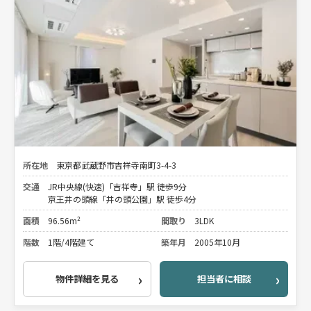
所在地
東京都武蔵野市吉祥寺南町3-4-3
交通
JR中央線(快速)「吉祥寺」駅 徒歩9分
京王井の頭線「井の頭公園」駅 徒歩4分
面積
96.56m²
間取り
3LDK
階数
1階/4階建て
築年月
2005年10月
物件詳細を見る
担当者に相談