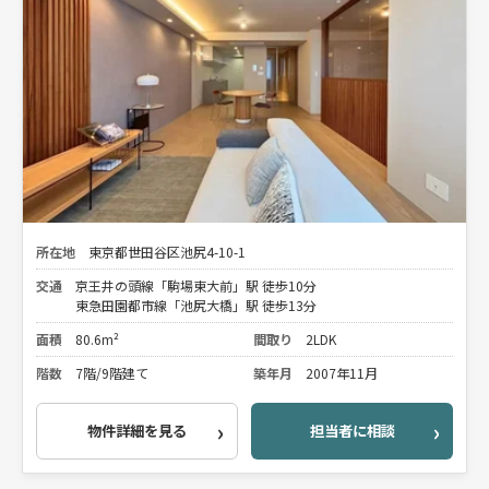
所在地
東京都世田谷区池尻4-10-1
交通
京王井の頭線「駒場東大前」駅 徒歩10分
東急田園都市線「池尻大橋」駅 徒歩13分
面積
80.6m²
間取り
2LDK
階数
7階/9階建て
築年月
2007年11月
物件詳細を見る
担当者に相談