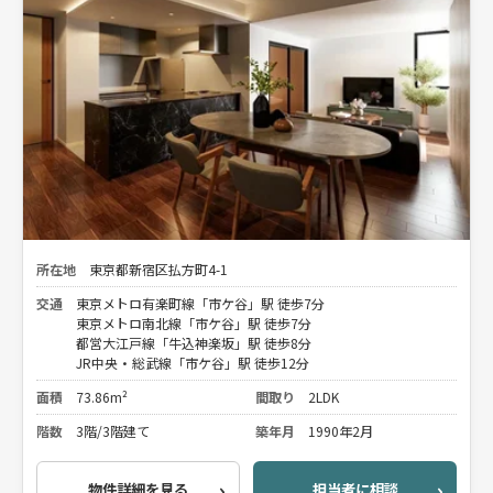
所在地
東京都新宿区払方町4-1
交通
東京メトロ有楽町線「市ケ谷」駅 徒歩7分
東京メトロ南北線「市ケ谷」駅 徒歩7分
都営大江戸線「牛込神楽坂」駅 徒歩8分
JR中央・総武線「市ケ谷」駅 徒歩12分
面積
73.86m²
間取り
2LDK
階数
3階/3階建て
築年月
1990年2月
物件詳細を見る
担当者に相談