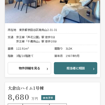
所在地
東京都世田谷区南烏山2-31-31
交通
京王線「芦花公園」駅 徒歩5分
京王線「千歳烏山」駅 徒歩10分
面積
122.91m²
間取り
3LDK
階数
3階/10階建て
築年月
1987年9月
物件詳細を見る
担当者に相談
大倉山ハイム1号棟
8,680
価格更新
万円