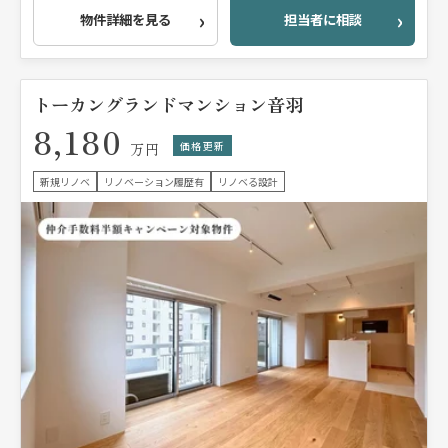
物件詳細を見る
担当者に相談
トーカングランドマンション音羽
8,180
価格更新
万円
新規リノベ
リノベーション履歴有
リノベる設計