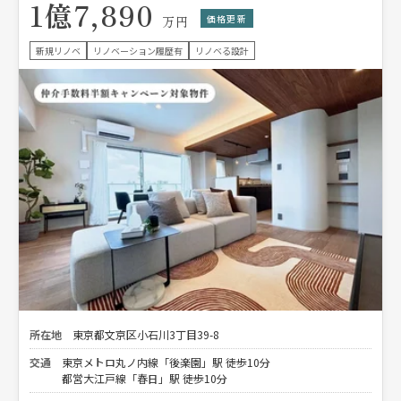
1億7,890
価格更新
万円
新規リノベ
リノベーション履歴有
リノベる設計
所在地
東京都文京区小石川3丁目39-8
交通
東京メトロ丸ノ内線「後楽園」駅 徒歩10分
都営大江戸線「春日」駅 徒歩10分