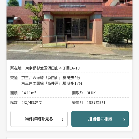
所在地
東京都杉並区浜田山４丁目16-13
交通
京王井の頭線「浜田山」駅 徒歩8分
京王井の頭線「高井戸」駅 徒歩17分
面積
94.11m²
間取り
3LDK
階数
2階/4階建て
築年月
1987年9月
物件詳細を見る
担当者に相談