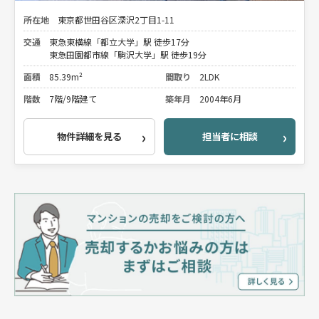
所在地
東京都世田谷区深沢2丁目1-11
交通
東急東横線「都立大学」駅 徒歩17分
東急田園都市線「駒沢大学」駅 徒歩19分
面積
85.39m²
間取り
2LDK
階数
7階/9階建て
築年月
2004年6月
物件詳細を見る
担当者に相談