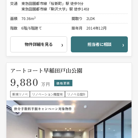
交通
東急田園都市線「桜新町」駅 徒歩9分
東急田園都市線「駒沢大学」駅 徒歩14分
面積
70.36m²
間取り
2LDK
階数
6階/6階建て
築年月
2014年12月
物件詳細を見る
担当者に相談
アートコート早稲田戸山公園
9,880
価格更新
万円
新規リノベ
リノベーション履歴有
リノベる設計