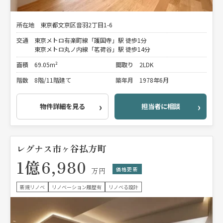
所在地
東京都文京区音羽2丁目1-6
交通
東京メトロ有楽町線「護国寺」駅 徒歩1分
東京メトロ丸ノ内線「茗荷谷」駅 徒歩14分
面積
69.05m²
間取り
2LDK
階数
8階/11階建て
築年月
1978年6月
物件詳細を見る
担当者に相談
レグナス市ヶ谷払方町
1億6,980
価格更新
万円
新規リノベ
リノベーション履歴有
リノベる設計