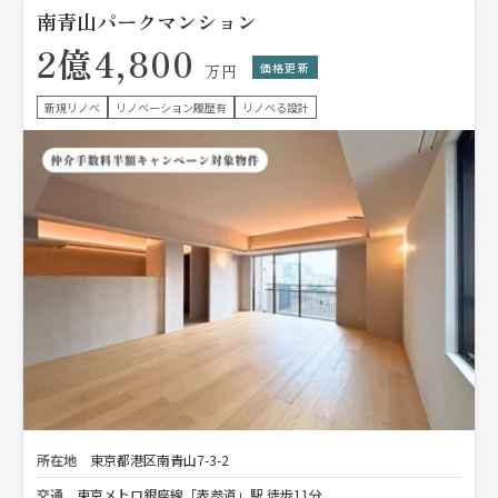
南青山パークマンション
2億4,800
価格更新
万円
新規リノベ
リノベーション履歴有
リノベる設計
所在地
東京都港区南青山7-3-2
交通
東京メトロ銀座線「表参道」駅 徒歩11分