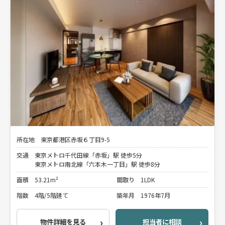
所在地
東京都港区赤坂６丁目9-5
交通
東京メトロ千代田線「赤坂」駅 徒歩5分
東京メトロ南北線「六本木一丁目」駅 徒歩8分
面積
53.21m²
間取り
1LDK
階数
4階/5階建て
築年月
1976年7月
物件詳細を見る
担当者に相談