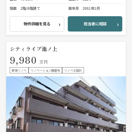
階数
2階/6階建て
築年月
2001年1月
物件詳細を見る
担当者に相談
シティライブ池ノ上
9,980
万円
新規リノベ
リノベーション履歴有
リノベる設計