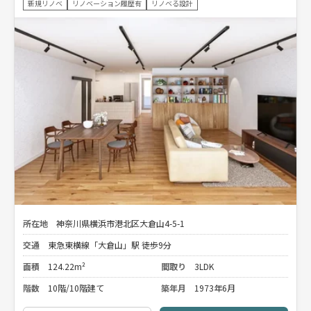
新規リノベ
リノベーション履歴有
リノベる設計
所在地
神奈川県横浜市港北区大倉山4-5-1
交通
東急東横線「大倉山」駅 徒歩9分
面積
124.22m²
間取り
3LDK
階数
10階/10階建て
築年月
1973年6月