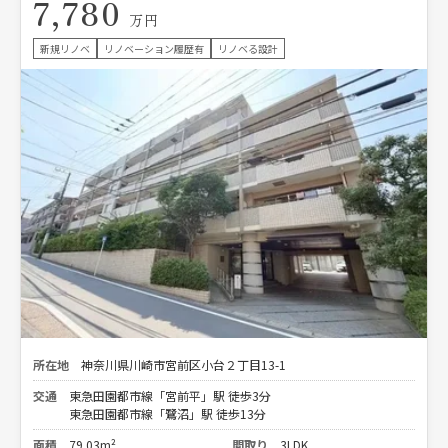
7,780
万円
新規リノベ
リノベーション履歴有
リノベる設計
所在地
神奈川県川崎市宮前区小台２丁目13-1
交通
東急田園都市線「宮前平」駅 徒歩3分
東急田園都市線「鷺沼」駅 徒歩13分
面積
79.03m²
間取り
3LDK