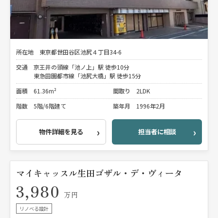
所在地
東京都世田谷区池尻４丁目34-6
交通
京王井の頭線「池ノ上」駅 徒歩10分
東急田園都市線「池尻大橋」駅 徒歩15分
面積
61.36m²
間取り
2LDK
階数
5階/6階建て
築年月
1996年2月
物件詳細を見る
担当者に相談
マイキャッスル生田ゴザル・デ・ヴィータ
3,980
万円
リノベる設計