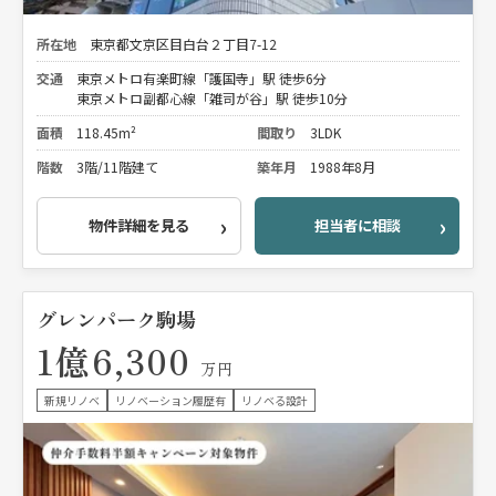
所在地
東京都文京区目白台２丁目7-12
交通
東京メトロ有楽町線「護国寺」駅 徒歩6分
東京メトロ副都心線「雑司が谷」駅 徒歩10分
面積
118.45m²
間取り
3LDK
階数
3階/11階建て
築年月
1988年8月
物件詳細を見る
担当者に相談
グレンパーク駒場
1億6,300
万円
新規リノベ
リノベーション履歴有
リノベる設計