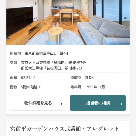
所在地
東京都新宿区戸山1丁目4-1
交通
東京メトロ東西線「早稲田」駅 徒歩7分
都営大江戸線「若松河田」駅 徒歩7分
面積
62.27m²
間取り
2LDK
階数
5階/6階建て
築年月
1999年11月
物件詳細を見る
担当者に相談
宮前平ガーデンハウス弐番館・アレグレット