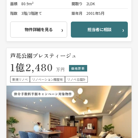
面積
80.9m²
間取り
2LDK
階数
3階/3階建て
築年月
2001年5月
物件詳細を見る
担当者に相談
芦花公園プレスティージュ
1億2,480
価格更新
万円
新規リノベ
リノベーション履歴有
リノベる設計