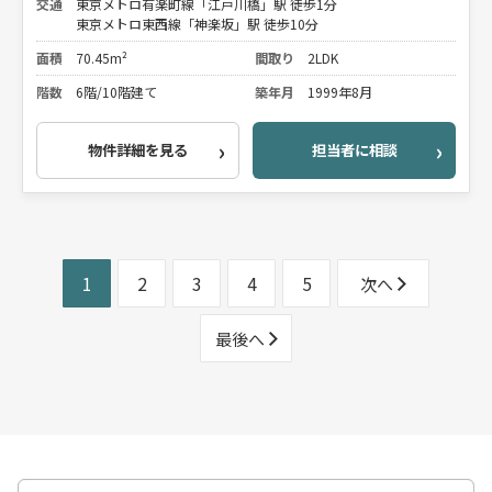
交通
東京メトロ有楽町線「江戸川橋」駅 徒歩1分
東京メトロ東西線「神楽坂」駅 徒歩10分
面積
70.45m²
間取り
2LDK
階数
6階/10階建て
築年月
1999年8月
物件詳細を見る
担当者に相談
1
2
3
4
5
次へ
最後へ