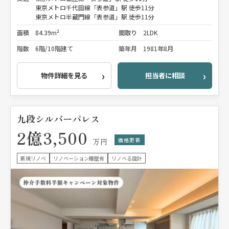
東京メトロ千代田線「表参道」駅 徒歩11分
東京メトロ半蔵門線「表参道」駅 徒歩11分
面積
84.39m²
間取り
2LDK
階数
6階/10階建て
築年月
1981年8月
物件詳細を見る
担当者に相談
九段シルバーパレス
2億3,500
価格更新
万円
新規リノベ
リノベーション履歴有
リノベる設計