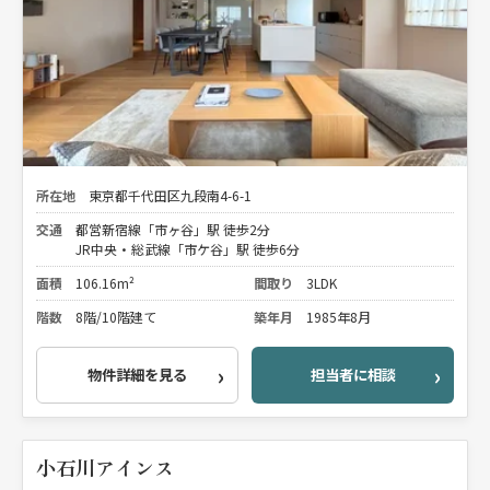
所在地
東京都千代田区九段南4-6-1
交通
都営新宿線「市ヶ谷」駅 徒歩2分
JR中央・総武線「市ケ谷」駅 徒歩6分
面積
106.16m²
間取り
3LDK
階数
8階/10階建て
築年月
1985年8月
物件詳細を見る
担当者に相談
小石川アインス