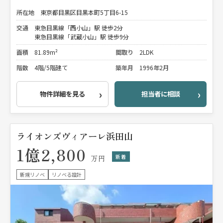
所在地
東京都目黒区目黒本町5丁目6-15
交通
東急目黒線「西小山」駅 徒歩2分
東急目黒線「武蔵小山」駅 徒歩9分
面積
81.89m²
間取り
2LDK
階数
4階/5階建て
築年月
1996年2月
物件詳細を見る
担当者に相談
ライオンズヴィアーレ浜田山
1億2,800
新着
万円
新規リノベ
リノベる設計