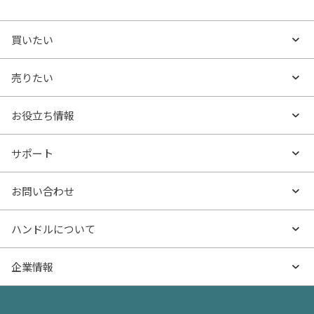
買いたい
買いたいTOP
売りたい
エリアから探す
売りたいTOP
お役立ち情報
沿線・駅から探す
不動産無料査定
お役立ち情報TOP
サポート
特集から探す
AI査定
- マンションの基礎知識
よくあるご質問
お問い合わせ
新着物件
売却サービス
- マンション購入
物件購入のご相談
ハンドルについて
価格更新した物件
不動産売却の流れ
- マンション売却
物件売却のご相談
ハンドルとは
企業情報
物件一覧
お役立ち記事（売却）
- お金のこと
住み替えのご相談
ハンドルの評判・口コミ
お役立ち記事（購入）
企業情報TOP