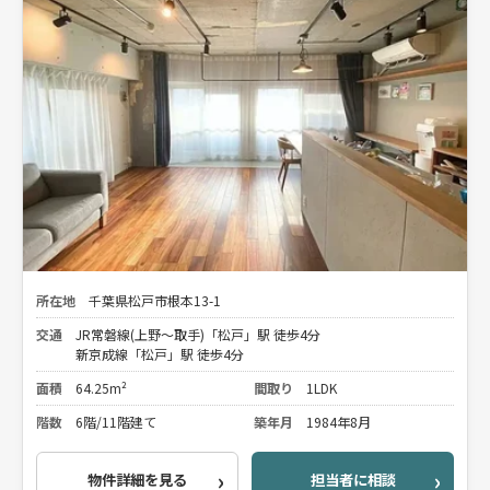
所在地
千葉県松戸市根本13-1
交通
JR常磐線(上野～取手)「松戸」駅 徒歩4分
新京成線「松戸」駅 徒歩4分
面積
64.25m²
間取り
1LDK
階数
6階/11階建て
築年月
1984年8月
物件詳細を見る
担当者に相談