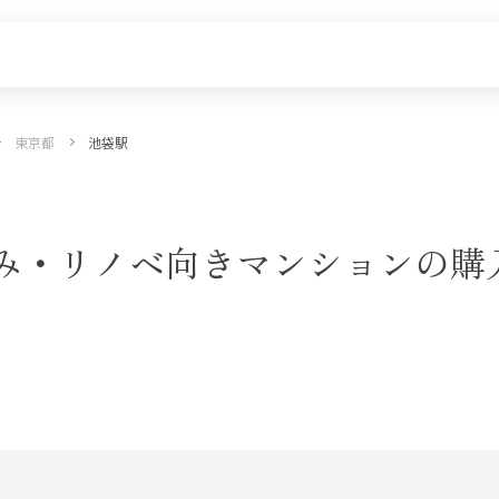
東京都
池袋駅
探す
新着物件
価格更新した物件
物件一覧
み・リノベ向きマンションの購