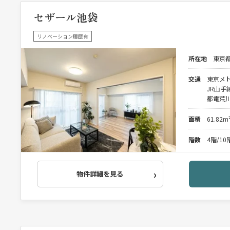
セザール池袋
リノベーション履歴有
所在地
東京都
交通
東京メト
JR山手
都電荒川
面積
61.82m
階数
4階/1
物件詳細を見る