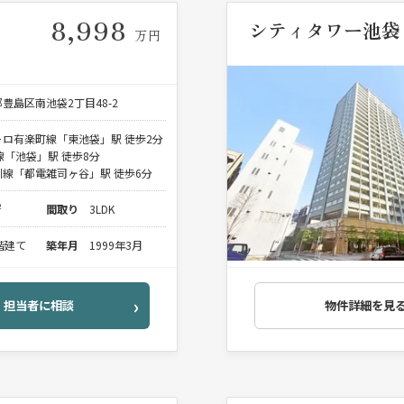
8,998
シティタワー池袋
万円
豊島区南池袋2丁目48-2
ロ有楽町線「東池袋」駅 徒歩2分
線「池袋」駅 徒歩8分
線「都電雑司ヶ谷」駅 徒歩6分
²
間取り
3LDK
0階建て
築年月
1999年3月
担当者に相談
物件詳細を見