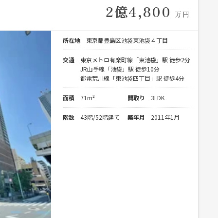
2億4,800
万円
所在地
東京都豊島区池袋東池袋４丁目
交通
東京メトロ有楽町線「東池袋」駅 徒歩2分
JR山手線「池袋」駅 徒歩10分
都電荒川線「東池袋四丁目」駅 徒歩4分
面積
71m²
間取り
3LDK
階数
43階/52階建て
築年月
2011年1月