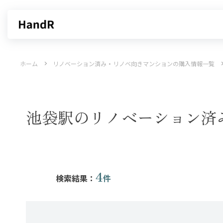
買いたい
売りたい
ホーム
リノベーション済み・リノベ向きマンションの購入情報一覧
エリアから探す
不動産無料査定
沿線・駅から探す
AI査定
売却サービス
特集から
池袋駅のリノベーション済
4
検索結果：
件