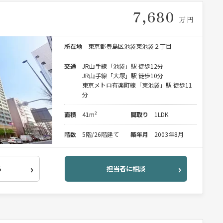
7,680
万円
所在地
東京都豊島区池袋東池袋２丁目
交通
JR山手線「池袋」駅 徒歩12分
JR山手線「大塚」駅 徒歩10分
東京メトロ有楽町線「東池袋」駅 徒歩11
分
面積
41m²
間取り
1LDK
階数
5階/26階建て
築年月
2003年8月
る
担当者に相談