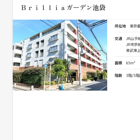
Ｂｒｉｌｌｉａガーデン池袋
所在地
東京
交通
JR山手
JR埼京
東武東上
面積
65m²
階数
3階/5