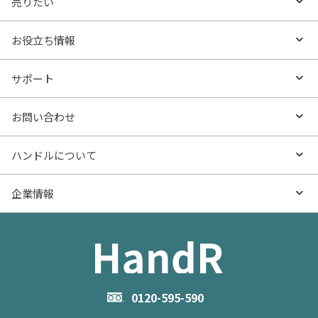
売りたい
エリアから探す
売りたいTOP
お役立ち情報
沿線・駅から探す
不動産無料査定
お役立ち情報TOP
サポート
特集から探す
AI査定
- マンションの基礎知識
よくあるご質問
お問い合わせ
新着物件
売却サービス
- マンション購入
物件購入のご相談
ハンドルについて
価格更新した物件
不動産売却の流れ
- マンション売却
物件売却のご相談
ハンドルとは
企業情報
物件一覧
お役立ち記事（売却）
- お金のこと
住み替えのご相談
ハンドルの評判・口コミ
お役立ち記事（購入）
企業情報TOP
- 住まいの手引き サイトマップ
物件掲載に関するお問い合わせ
会社概要
お問い合わせ
企業理念
0120-595-590
メルマガ登録