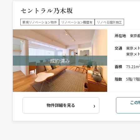
セントラル乃木坂
新規リノベーション物件
リノベーション履歴有
リノベる設計施工
所在地
東京都
交通
東京メト
東京メト
面積
75.21m
階数
5階/7
この
物件詳細を見る