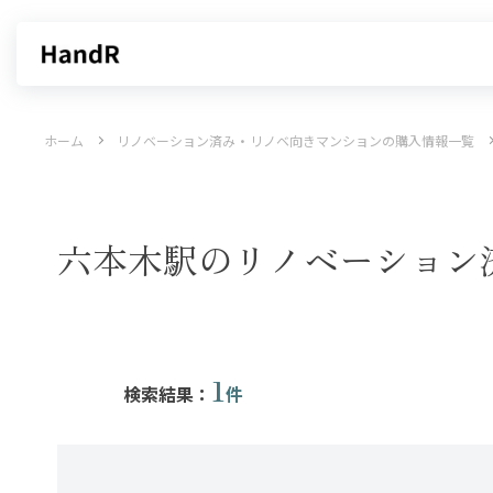
買いたい
売りたい
ホーム
リノベーション済み・リノベ向きマンションの購入情報一覧
エリアから探す
不動産無料査定
沿線・駅から探す
AI査定
売却サービス
特集から
六本木駅のリノベーション
1
検索結果：
件