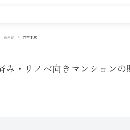
東京都
六本木駅
探す
新着物件
価格更新した物件
物件一覧
済み・リノベ向きマンションの