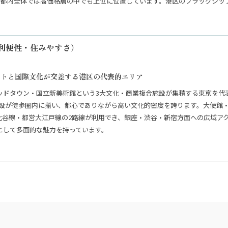
心で、都内全体では高価格層の中でも上位に位置しています。港区のフラッグシ
利便性・住みやすさ）
ートと国際文化が交差する港区の代表的エリア
ッドタウン・国立新美術館という3大文化・商業複合施設が集積する東京を代
準のアート施設が徒歩圏内に揃い、都心でありながら高い文化的密度を誇ります。大
比谷線・都営大江戸線の2路線が利用でき、銀座・渋谷・新宿方面への広域ア
として多面的な魅力を持っています。