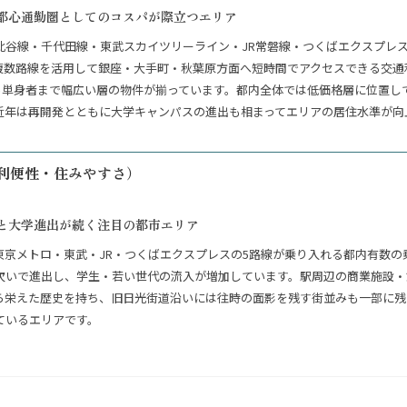
都心通勤圏としてのコスパが際立つエリア
比谷線・千代田線・東武スカイツリーライン・JR常磐線・つくばエクスプレ
複数路線を活用して銀座・大手町・秋葉原方面へ短時間でアクセスできる交通
けから単身者まで幅広い層の物件が揃っています。都内全体では低価格層に位置
近年は再開発とともに大学キャンパスの進出も相まってエリアの居住水準が向
利便性・住みやすさ）
と大学進出が続く注目の都市エリア
東京メトロ・東武・JR・つくばエクスプレスの5路線が乗り入れる都内有数の
次いで進出し、学生・若い世代の流入が増加しています。駅周辺の商業施設・
ら栄えた歴史を持ち、旧日光街道沿いには往時の面影を残す街並みも一部に残
ているエリアです。