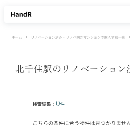
買いたい
売りたい
ホーム
リノベーション済み・リノベ向きマンションの購入情報一覧
エリアから探す
不動産無料査定
沿線・駅から探す
AI査定
売却サービス
特集から
北千住駅のリノベーション
0
検索結果：
件
こちらの条件に合う物件は見つかりませ