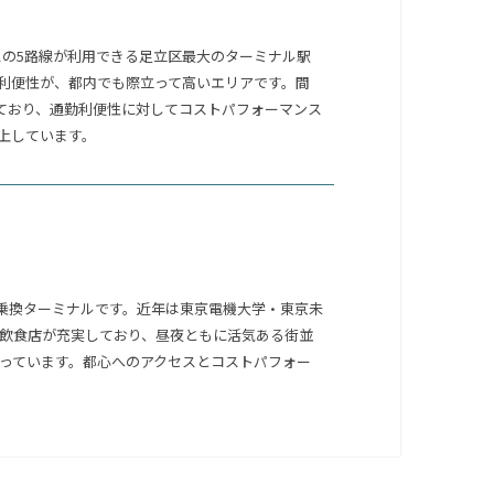
スの5路線が利用できる足立区最大のターミナル駅
利便性が、都内でも際立って高いエリアです。間
しており、通勤利便性に対してコストパフォーマンス
上しています。
乗換ターミナルです。近年は東京電機大学・東京未
飲食店が充実しており、昼夜ともに活気ある街並
っています。都心へのアクセスとコストパフォー