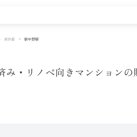
東京都
新中野駅
探す
新着物件
価格更新した物件
物件一覧
済み・リノベ向きマンションの