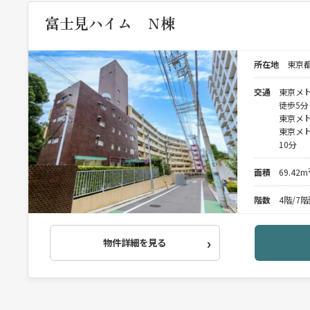
富士見ハイム Ｎ棟
所在地
東京都
交通
東京メ
徒歩5分
東京メト
東京メ
10分
面積
69.42m
階数
4階/7
物件詳細を見る