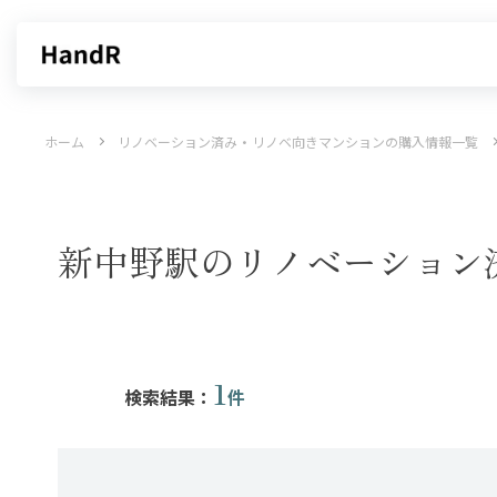
買いたい
売りたい
ホーム
リノベーション済み・リノベ向きマンションの購入情報一覧
エリアから探す
不動産無料査定
沿線・駅から探す
AI査定
売却サービス
特集から
新中野駅のリノベーション
1
検索結果：
件