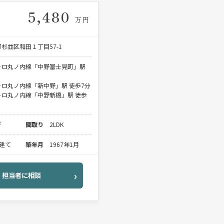
5,480
万円
杉並区和田１丁目57-1
トロ丸ノ内線「中野富士見町」駅
ロ丸ノ内線「新中野」駅 徒歩7分
トロ丸ノ内線「中野新橋」駅 徒歩
²
間取り
2LDK
階建て
築年月
1967年1月
担当者に相談