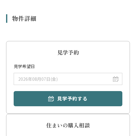
※表示のシミュレーションはあくまで概算であり、実際の融資額や返済額を
保証するものではありません。
※物件の条件によってはローンが使えない場合があります。
物件詳細
※借入にあたっては金融機関による審査があり、お客様の収入、勤続年数、
年齢、他の借入状況等により、ご希望に添えない場合や金利条件が異なる場
合があります。
※本シミュレーションは、変動金利1.0%、返済期間35年、を想定していま
す。
※管理費・修繕積立金は、管理組合の決議等により将来改定される場合が
見学予約
あります。
※上記合計額のほか、駐車場代、駐輪場代、専用庭使用料、町内会費等が別
見学希望日
途発生する場合があります。
※物件購入時には、仲介手数料、登記費用、火災保険料、ローン事務手数
料、印紙税等の「諸費用」が別途必要です。
※住宅ローン控除や各種給付金、不動産取得税等の減税措置については、個
別の条件により適用可否が異なります。詳細は担当者にご確認ください。
見学予約する
住まいの購入相談