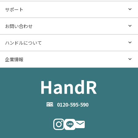
沿線・駅から探す
不動産無料査定
お役立ち情報TOP
サポート
特集から探す
AI査定
- マンションの基礎知識
よくあるご質問
お問い合わせ
新着物件
売却サービス
- マンション購入
物件購入のご相談
ハンドルについて
価格更新した物件
不動産売却の流れ
- マンション売却
物件売却のご相談
ハンドルとは
企業情報
物件一覧
お役立ち記事（売却）
- お金のこと
住み替えのご相談
ハンドルの評判・口コミ
お役立ち記事（購入）
企業情報TOP
- 住まいの手引き サイトマップ
物件掲載に関するお問い合わせ
会社概要
お問い合わせ
企業理念
0120-595-590
メルマガ登録
代表メッセージ
ニュース・リリース情報