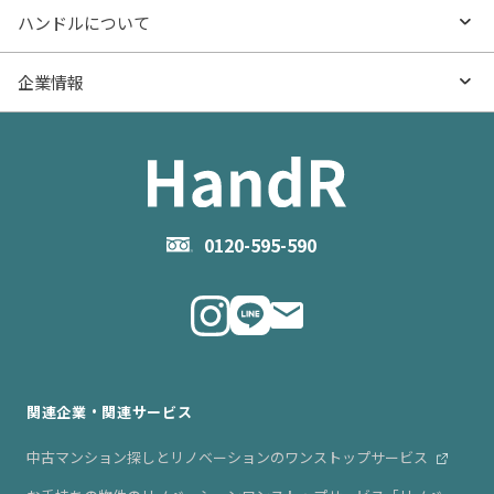
- マンション購入
物件購入のご相談
ハンドルについて
価格更新した物件
不動産売却の流れ
- マンション売却
物件売却のご相談
ハンドルとは
企業情報
物件一覧
お役立ち記事（売却）
- お金のこと
住み替えのご相談
ハンドルの評判・口コミ
お役立ち記事（購入）
企業情報TOP
- 住まいの手引き サイトマップ
物件掲載に関するお問い合わせ
会社概要
お問い合わせ
企業理念
0120-595-590
メルマガ登録
代表メッセージ
ニュース・リリース情報
関連企業・関連サービス
中古マンション探しとリノベーションのワンストップサービス