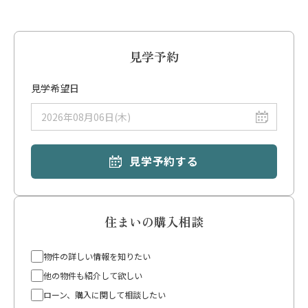
合があります。
※本シミュレーションは、変動金利1.0%、返済期間35年、を想定していま
す。
※管理費・修繕積立金は、管理組合の決議等により将来改定される場合が
見学予約
あります。
※上記合計額のほか、駐車場代、駐輪場代、専用庭使用料、町内会費等が別
見学希望日
途発生する場合があります。
※物件購入時には、仲介手数料、登記費用、火災保険料、ローン事務手数
料、印紙税等の「諸費用」が別途必要です。
※住宅ローン控除や各種給付金、不動産取得税等の減税措置については、個
別の条件により適用可否が異なります。詳細は担当者にご確認ください。
見学予約する
住まいの購入相談
物件の詳しい情報を知りたい
他の物件も紹介して欲しい
ローン、購入に関して相談したい