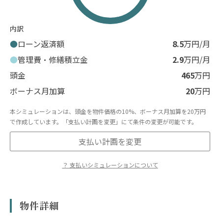
内訳
ローン返済額
8.5
万円/月
管理費・修繕積立金
2.9
万円/月
頭金
465
万円
ボーナス月加算
20
万円
本シミュレーションは、頭金を物件価格の10%、ボーナス月加算を20万円
で作成しています。「支払い計画を変更」にて条件の変更が可能です。
支払い計画を変更
？ 支払いシミュレーションについて
※表示のシミュレーションはあくまで概算であり、実際の融資額や返済額を
保証するものではありません。
※物件の条件によってはローンが使えない場合があります。
物件詳細
※借入にあたっては金融機関による審査があり、お客様の収入、勤続年数、
年齢、他の借入状況等により、ご希望に添えない場合や金利条件が異なる場