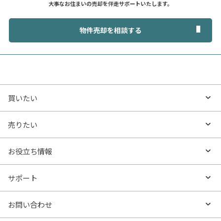
大事なお住まいの売却を伴走サポートいたします。
物件売却を相談する
買いたい
買いたいTOP
売りたい
エリアから探す
売りたいTOP
お役立ち情報
沿線・駅から探す
不動産無料査定
お役立ち情報TOP
サポート
特集から探す
AI査定
- マンションの基礎知識
よくあるご質問
お問い合わせ
新着物件
売却サービス