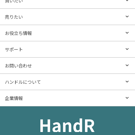
買いたい
買いたいTOP
売りたい
エリアから探す
売りたいTOP
お役立ち情報
沿線・駅から探す
不動産無料査定
お役立ち情報TOP
サポート
特集から探す
AI査定
- マンションの基礎知識
よくあるご質問
お問い合わせ
新着物件
売却サービス
- マンション購入
物件購入のご相談
ハンドルについて
価格更新した物件
不動産売却の流れ
- マンション売却
物件売却のご相談
ハンドルとは
企業情報
物件一覧
お役立ち記事（売却）
- お金のこと
住み替えのご相談
ハンドルの評判・口コミ
お役立ち記事（購入）
企業情報TOP
- 住まいの手引き サイトマップ
物件掲載に関するお問い合わせ
会社概要