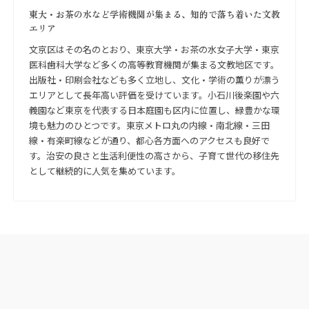
東大・お茶の水など学術機関が集まる、知的で落ち着いた文教
エリア
文京区はその名のとおり、東京大学・お茶の水女子大学・東京
医科歯科大学など多くの高等教育機関が集まる文教地区です。
出版社・印刷会社なども多く立地し、文化・学術の薫りが漂う
エリアとして長年高い評価を受けています。小石川後楽園や六
義園など東京を代表する日本庭園も区内に位置し、緑豊かな環
境も魅力のひとつです。東京メトロ丸の内線・南北線・三田
線・有楽町線などが通り、都心各方面へのアクセスも良好で
す。治安の良さと生活利便性の高さから、子育て世代の移住先
として継続的に人気を集めています。