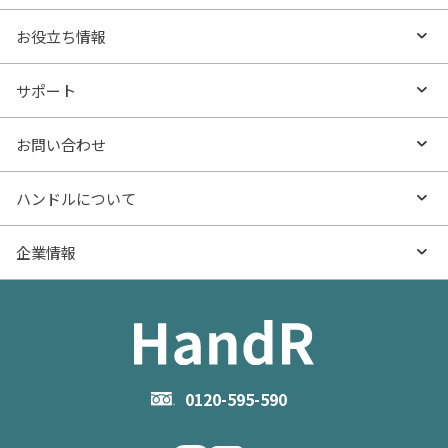
エリアから探す
売りたいTOP
お役立ち情報
沿線・駅から探す
不動産無料査定
お役立ち情報TOP
サポート
特集から探す
AI査定
- マンションの基礎知識
よくあるご質問
お問い合わせ
新着物件
売却サービス
- マンション購入
物件購入のご相談
ハンドルについて
価格更新した物件
不動産売却の流れ
- マンション売却
物件売却のご相談
ハンドルとは
企業情報
物件一覧
お役立ち記事（売却）
- お金のこと
住み替えのご相談
ハンドルの評判・口コミ
お役立ち記事（購入）
企業情報TOP
- 住まいの手引き サイトマップ
物件掲載に関するお問い合わせ
会社概要
お問い合わせ
企業理念
0120-595-590
メルマガ登録
代表メッセージ