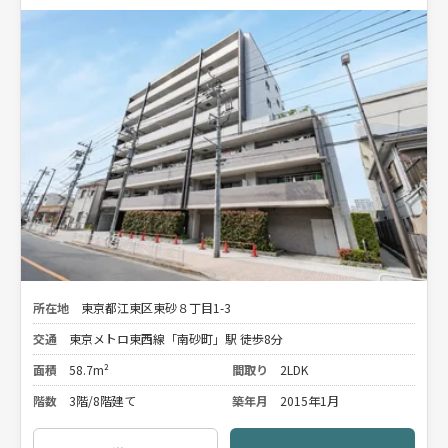
所在地
東京都江東区東砂８丁目1-3
交通
東京メトロ東西線「南砂町」駅 徒歩8分
面積
58.7m²
間取り
2LDK
階数
3階/8階建て
築年月
2015年1月