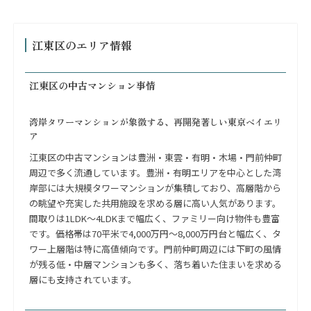
江東区のエリア情報
江東区の中古マンション事情
湾岸タワーマンションが象徴する、再開発著しい東京ベイエリ
ア
江東区の中古マンションは豊洲・東雲・有明・木場・門前仲町
周辺で多く流通しています。豊洲・有明エリアを中心とした湾
岸部には大規模タワーマンションが集積しており、高層階から
の眺望や充実した共用施設を求める層に高い人気があります。
間取りは1LDK〜4LDKまで幅広く、ファミリー向け物件も豊富
です。価格帯は70平米で4,000万円〜8,000万円台と幅広く、タ
ワー上層階は特に高値傾向です。門前仲町周辺には下町の風情
が残る低・中層マンションも多く、落ち着いた住まいを求める
層にも支持されています。