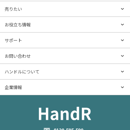
買いたいTOP
売りたい
エリアから探す
売りたいTOP
お役立ち情報
沿線・駅から探す
不動産無料査定
お役立ち情報TOP
サポート
特集から探す
AI査定
- マンションの基礎知識
よくあるご質問
お問い合わせ
新着物件
売却サービス
- マンション購入
物件購入のご相談
ハンドルについて
価格更新した物件
不動産売却の流れ
- マンション売却
物件売却のご相談
ハンドルとは
企業情報
物件一覧
お役立ち記事（売却）
- お金のこと
住み替えのご相談
ハンドルの評判・口コミ
お役立ち記事（購入）
企業情報TOP
- 住まいの手引き サイトマップ
物件掲載に関するお問い合わせ
会社概要
お問い合わせ
企業理念
0120-595-590