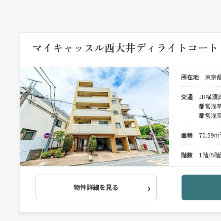
マイキャッスル西大井ディライトコート
所在地
東京都
交通
JR横須
都営浅草
都営浅草
面積
70.59m
階数
1階/5
物件詳細を見る