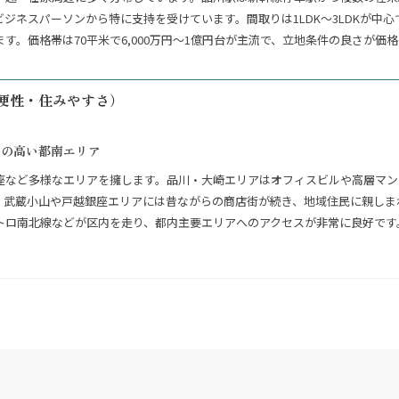
ジネスパーソンから特に支持を受けています。間取りは1LDK〜3LDKが中
す。価格帯は70平米で6,000万円〜1億円台が主流で、立地条件の良さが価
便性・住みやすさ）
性の高い都南エリア
座など多様なエリアを擁します。品川・大崎エリアはオフィスビルや高層マン
、武蔵小山や戸越銀座エリアには昔ながらの商店街が続き、地域住民に親しま
トロ南北線などが区内を走り、都内主要エリアへのアクセスが非常に良好です