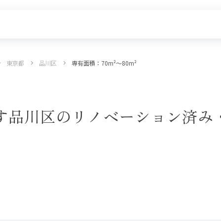
東京都
品川区
専有面積：70m²〜
80m²
探す
新着物件
価格更新した物件
物件一覧
で探す品川区のリノベーション済