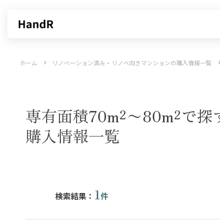
買いたい
売りたい
ホーム
リノベーション済み・リノベ向きマンションの購入情報一覧
エリアから探す
不動産無料査定
沿線・駅から探す
AI査定
売却サービス
特集から
専有面積70m²〜80m²
購入情報一覧
1
検索結果：
件