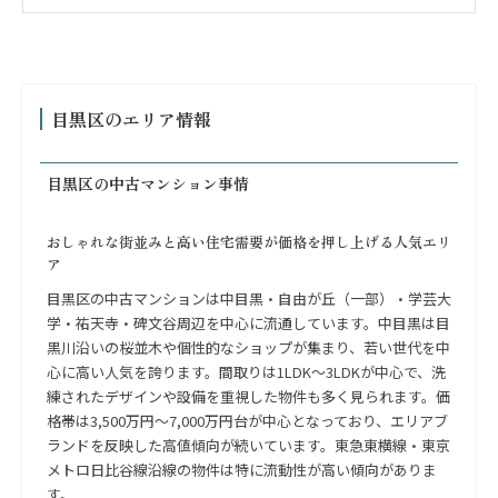
目黒区のエリア情報
目黒区の中古マンション事情
おしゃれな街並みと高い住宅需要が価格を押し上げる人気エリ
ア
目黒区の中古マンションは中目黒・自由が丘（一部）・学芸大
学・祐天寺・碑文谷周辺を中心に流通しています。中目黒は目
黒川沿いの桜並木や個性的なショップが集まり、若い世代を中
心に高い人気を誇ります。間取りは1LDK〜3LDKが中心で、洗
練されたデザインや設備を重視した物件も多く見られます。価
格帯は3,500万円〜7,000万円台が中心となっており、エリアブ
ランドを反映した高値傾向が続いています。東急東横線・東京
メトロ日比谷線沿線の物件は特に流動性が高い傾向がありま
す。