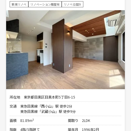
新規リノベ
リノベーション履歴有
リノベる設計
所在地
東京都目黒区目黒本町5丁目6-15
交通
東急目黒線「西小山」駅 徒歩2分
東急目黒線「武蔵小山」駅 徒歩9分
面積
81.89m²
間取り
2LDK
階数
4階/5階建て
築年月
1996年2月