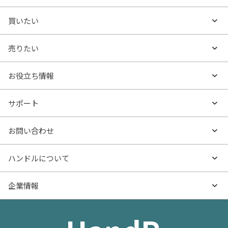
買いたい
買いたいTOP
売りたい
エリアから探す
売りたいTOP
お役立ち情報
沿線・駅から探す
不動産無料査定
お役立ち情報TOP
サポート
特集から探す
AI査定
- マンションの基礎知識
よくあるご質問
お問い合わせ
新着物件
売却サービス
- マンション購入
物件購入のご相談
ハンドルについて
価格更新した物件
不動産売却の流れ
- マンション売却
物件売却のご相談
ハンドルとは
企業情報
物件一覧
お役立ち記事（売却）
- お金のこと
住み替えのご相談
ハンドルの評判・口コミ
お役立ち記事（購入）
企業情報TOP
- 住まいの手引き サイトマップ
物件掲載に関するお問い合わせ