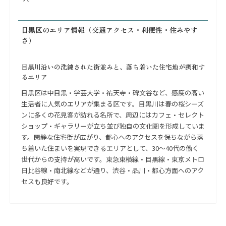
目黒区のエリア情報（交通アクセス・利便性・住みやす
さ）
目黒川沿いの洗練された街並みと、落ち着いた住宅地が調和す
るエリア
目黒区は中目黒・学芸大学・祐天寺・碑文谷など、感度の高い
生活者に人気のエリアが集まる区です。目黒川は春の桜シーズ
ンに多くの花見客が訪れる名所で、周辺にはカフェ・セレクト
ショップ・ギャラリーが立ち並び独自の文化圏を形成していま
す。閑静な住宅街が広がり、都心へのアクセスを保ちながら落
ち着いた住まいを実現できるエリアとして、30〜40代の働く
世代からの支持が高いです。東急東横線・目黒線・東京メトロ
日比谷線・南北線などが通り、渋谷・品川・都心方面へのアク
セスも良好です。