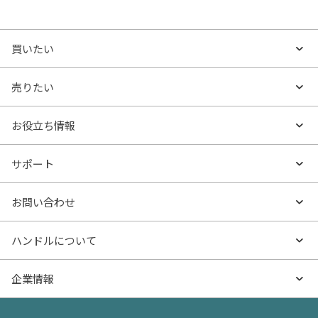
買いたい
買いたいTOP
売りたい
エリアから探す
売りたいTOP
お役立ち情報
沿線・駅から探す
不動産無料査定
お役立ち情報TOP
サポート
特集から探す
AI査定
- マンションの基礎知識
よくあるご質問
お問い合わせ
新着物件
売却サービス
- マンション購入
物件購入のご相談
ハンドルについて
価格更新した物件
不動産売却の流れ
- マンション売却
物件売却のご相談
ハンドルとは
企業情報
物件一覧
お役立ち記事（売却）
- お金のこと
住み替えのご相談
ハンドルの評判・口コミ
お役立ち記事（購入）
企業情報TOP