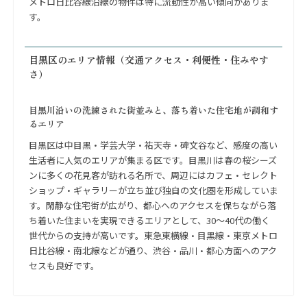
メトロ日比谷線沿線の物件は特に流動性が高い傾向がありま
す。
目黒区のエリア情報（交通アクセス・利便性・住みやす
さ）
目黒川沿いの洗練された街並みと、落ち着いた住宅地が調和す
るエリア
目黒区は中目黒・学芸大学・祐天寺・碑文谷など、感度の高い
生活者に人気のエリアが集まる区です。目黒川は春の桜シーズ
ンに多くの花見客が訪れる名所で、周辺にはカフェ・セレクト
ショップ・ギャラリーが立ち並び独自の文化圏を形成していま
す。閑静な住宅街が広がり、都心へのアクセスを保ちながら落
ち着いた住まいを実現できるエリアとして、30〜40代の働く
世代からの支持が高いです。東急東横線・目黒線・東京メトロ
日比谷線・南北線などが通り、渋谷・品川・都心方面へのアク
セスも良好です。