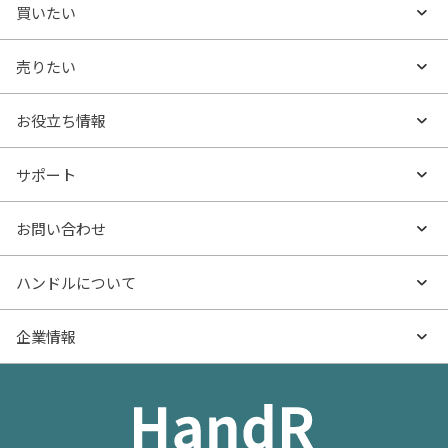
買いたい
買いたいTOP
売りたい
エリアから探す
売りたいTOP
お役立ち情報
沿線・駅から探す
不動産無料査定
お役立ち情報TOP
サポート
特集から探す
AI査定
- マンションの基礎知識
よくあるご質問
お問い合わせ
新着物件
売却サービス
- マンション購入
物件購入のご相談
ハンドルについて
価格更新した物件
不動産売却の流れ
- マンション売却
物件売却のご相談
ハンドルとは
企業情報
物件一覧
お役立ち記事（売却）
- お金のこと
住み替えのご相談
ハンドルの評判・口コミ
お役立ち記事（購入）
企業情報TOP
- 住まいの手引き サイトマップ
物件掲載に関するお問い合わせ
会社概要