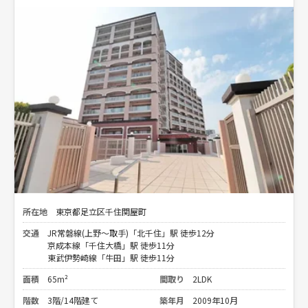
所在地
東京都足立区千住関屋町
交通
JR常磐線(上野～取手)「北千住」駅 徒歩12分
京成本線「千住大橋」駅 徒歩11分
東武伊勢崎線「牛田」駅 徒歩11分
面積
65m²
間取り
2LDK
階数
3階/14階建て
築年月
2009年10月