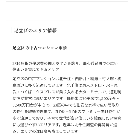
足立区のエリア情報
足立区の中古マンション事情
23区屈指の住居費の抑えやすさを誇り、都心通勤圏での広い
住まいを実現できるエリア
足立区の中古マンションは北千住・西新井・綾瀬・竹ノ塚・梅
島周辺に多く流通しています。北千住は東京メトロ・JR・東
武・つくばエクスプレスが乗り入れる大ターミナルで、通勤利
便性が非常に高いエリアです。価格帯は70平米で1,500万円〜
3,500万円台が中心で、23区の中でも割安な水準で広い間取り
の物件を取得できます。2LDK〜4LDKのファミリー向け物件が
多く流通しており、子育て世代が広い住まいを確保したい場合
にも選びやすいエリアです。近年は北千住周辺の再開発が進
み、エリアの注目度も高まっています。