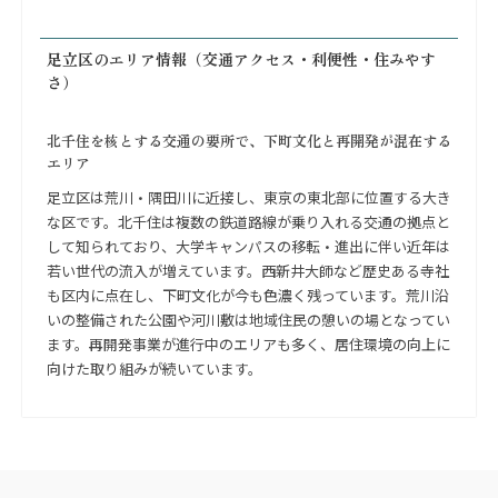
足立区のエリア情報（交通アクセス・利便性・住みやす
さ）
北千住を核とする交通の要所で、下町文化と再開発が混在する
エリア
足立区は荒川・隅田川に近接し、東京の東北部に位置する大き
な区です。北千住は複数の鉄道路線が乗り入れる交通の拠点と
して知られており、大学キャンパスの移転・進出に伴い近年は
若い世代の流入が増えています。西新井大師など歴史ある寺社
も区内に点在し、下町文化が今も色濃く残っています。荒川沿
いの整備された公園や河川敷は地域住民の憩いの場となってい
ます。再開発事業が進行中のエリアも多く、居住環境の向上に
向けた取り組みが続いています。