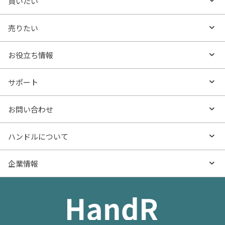
買いたい
買いたいTOP
売りたい
エリアから探す
売りたいTOP
お役立ち情報
沿線・駅から探す
不動産無料査定
お役立ち情報TOP
サポート
特集から探す
AI査定
- マンションの基礎知識
よくあるご質問
お問い合わせ
新着物件
売却サービス
- マンション購入
物件購入のご相談
ハンドルについて
価格更新した物件
不動産売却の流れ
- マンション売却
物件売却のご相談
ハンドルとは
企業情報
物件一覧
お役立ち記事（売却）
- お金のこと
住み替えのご相談
ハンドルの評判・口コミ
お役立ち記事（購入）
企業情報TOP
- 住まいの手引き サイトマップ
物件掲載に関するお問い合わせ
会社概要