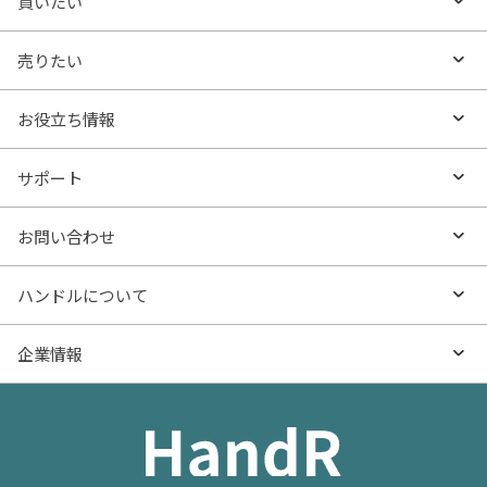
買いたい
買いたいTOP
売りたい
エリアから探す
売りたいTOP
お役立ち情報
沿線・駅から探す
不動産無料査定
お役立ち情報TOP
サポート
特集から探す
AI査定
- マンションの基礎知識
よくあるご質問
お問い合わせ
新着物件
売却サービス
- マンション購入
物件購入のご相談
ハンドルについて
価格更新した物件
不動産売却の流れ
- マンション売却
物件売却のご相談
ハンドルとは
企業情報
物件一覧
お役立ち記事（売却）
- お金のこと
住み替えのご相談
ハンドルの評判・口コミ
お役立ち記事（購入）
企業情報TOP
- 住まいの手引き サイトマップ
物件掲載に関するお問い合わせ
会社概要