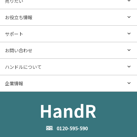
売りたい
エリアから探す
売りたいTOP
お役立ち情報
沿線・駅から探す
不動産無料査定
お役立ち情報TOP
サポート
特集から探す
AI査定
- マンションの基礎知識
よくあるご質問
お問い合わせ
新着物件
売却サービス
- マンション購入
物件購入のご相談
ハンドルについて
価格更新した物件
不動産売却の流れ
- マンション売却
物件売却のご相談
ハンドルとは
企業情報
物件一覧
お役立ち記事（売却）
- お金のこと
住み替えのご相談
ハンドルの評判・口コミ
お役立ち記事（購入）
企業情報TOP
- 住まいの手引き サイトマップ
物件掲載に関するお問い合わせ
会社概要
お問い合わせ
企業理念
0120-595-590
メルマガ登録