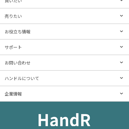
買いたい
買いたいTOP
売りたい
エリアから探す
売りたいTOP
お役立ち情報
沿線・駅から探す
不動産無料査定
お役立ち情報TOP
サポート
特集から探す
AI査定
- マンションの基礎知識
よくあるご質問
お問い合わせ
新着物件
売却サービス
- マンション購入
物件購入のご相談
ハンドルについて
価格更新した物件
不動産売却の流れ
- マンション売却
物件売却のご相談
ハンドルとは
企業情報
物件一覧
お役立ち記事（売却）
- お金のこと
住み替えのご相談
ハンドルの評判・口コミ
お役立ち記事（購入）
企業情報TOP
- 住まいの手引き サイトマップ
物件掲載に関するお問い合わせ
会社概要