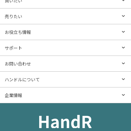
買いたい
買いたいTOP
売りたい
エリアから探す
売りたいTOP
お役立ち情報
沿線・駅から探す
不動産無料査定
お役立ち情報TOP
サポート
特集から探す
AI査定
- マンションの基礎知識
よくあるご質問
お問い合わせ
新着物件
売却サービス
- マンション購入
物件購入のご相談
ハンドルについて
価格更新した物件
不動産売却の流れ
- マンション売却
物件売却のご相談
ハンドルとは
企業情報
物件一覧
お役立ち記事（売却）
- お金のこと
住み替えのご相談
ハンドルの評判・口コミ
お役立ち記事（購入）
企業情報TOP
- 住まいの手引き サイトマップ
物件掲載に関するお問い合わせ
会社概要