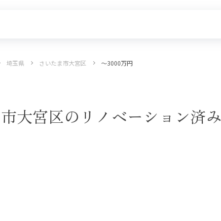
埼玉県
さいたま市大宮区
〜3000万円
探す
新着物件
価格更新した物件
物件一覧
たま市大宮区のリノベーション済