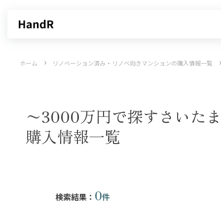
買いたい
売りたい
ホーム
リノベーション済み・リノベ向きマンションの購入情報一覧
エリアから探す
不動産無料査定
沿線・駅から探す
AI査定
売却サービス
特集から
〜3000万円で探すさい
購入情報一覧
0
検索結果：
件