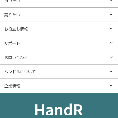
買いたい
買いたいTOP
売りたい
エリアから探す
売りたいTOP
お役立ち情報
沿線・駅から探す
不動産無料査定
お役立ち情報TOP
サポート
特集から探す
AI査定
- マンションの基礎知識
よくあるご質問
お問い合わせ
新着物件
売却サービス
- マンション購入
物件購入のご相談
ハンドルについて
価格更新した物件
不動産売却の流れ
- マンション売却
物件売却のご相談
ハンドルとは
企業情報
物件一覧
お役立ち記事（売却）
- お金のこと
住み替えのご相談
ハンドルの評判・口コミ
お役立ち記事（購入）
企業情報TOP
- 住まいの手引き サイトマップ
物件掲載に関するお問い合わせ
会社概要