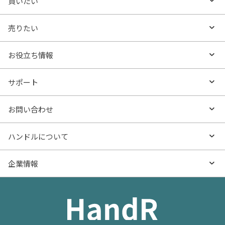
買いたい
買いたいTOP
売りたい
エリアから探す
売りたいTOP
お役立ち情報
沿線・駅から探す
不動産無料査定
お役立ち情報TOP
サポート
特集から探す
AI査定
- マンションの基礎知識
よくあるご質問
お問い合わせ
新着物件
売却サービス
- マンション購入
物件購入のご相談
ハンドルについて
価格更新した物件
不動産売却の流れ
- マンション売却
物件売却のご相談
ハンドルとは
企業情報
物件一覧
お役立ち記事（売却）
- お金のこと
住み替えのご相談
ハンドルの評判・口コミ
お役立ち記事（購入）
企業情報TOP
- 住まいの手引き サイトマップ
物件掲載に関するお問い合わせ
会社概要