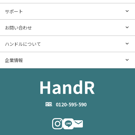
沿線・駅から探す
不動産無料査定
お役立ち情報TOP
サポート
特集から探す
AI査定
- マンションの基礎知識
よくあるご質問
お問い合わせ
新着物件
売却サービス
- マンション購入
物件購入のご相談
ハンドルについて
価格更新した物件
不動産売却の流れ
- マンション売却
物件売却のご相談
ハンドルとは
企業情報
物件一覧
お役立ち記事（売却）
- お金のこと
住み替えのご相談
ハンドルの評判・口コミ
お役立ち記事（購入）
企業情報TOP
- 住まいの手引き サイトマップ
物件掲載に関するお問い合わせ
会社概要
お問い合わせ
企業理念
0120-595-590
メルマガ登録
代表メッセージ
ニュース・リリース情報