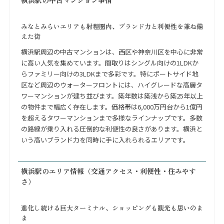
みなとみらいエリアも射程圏内、ブランド力と利便性を兼ね備
えた街
横浜駅周辺の中古マンションは、西区や神奈川区を中心に非常
に高い人気を集めています。間取りはシングル向けの1LDKか
らファミリー向けの3LDKまで多彩です。特にポートサイド地
区など周辺のウォーターフロントには、ハイグレードな高層タ
ワーマンションが建ち並びます。築年数は築浅から築25年以上
の物件まで幅広く存在します。価格帯は6,000万円台から1億円
を超えるタワーマンションまで多様なラインナップです。多数
の路線が乗り入れる圧倒的な利便性の良さがあります。横浜と
いう高いブランド力を同時に手に入れられるエリアです。
横浜駅のエリア情報（交通アクセス・利便性・住みやす
さ）
進化し続ける巨大ターミナル、ショッピングも観光も思いのま
ま