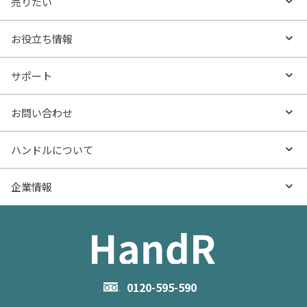
売りたい
エリアから探す
売りたいTOP
お役立ち情報
沿線・駅から探す
不動産無料査定
お役立ち情報TOP
サポート
特集から探す
AI査定
- マンションの基礎知識
よくあるご質問
お問い合わせ
新着物件
売却サービス
- マンション購入
物件購入のご相談
ハンドルについて
価格更新した物件
不動産売却の流れ
- マンション売却
物件売却のご相談
ハンドルとは
企業情報
物件一覧
お役立ち記事（売却）
- お金のこと
住み替えのご相談
ハンドルの評判・口コミ
お役立ち記事（購入）
企業情報TOP
- 住まいの手引き サイトマップ
物件掲載に関するお問い合わせ
会社概要
お問い合わせ
企業理念
0120-595-590
メルマガ登録