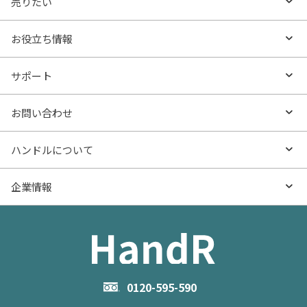
売りたい
エリアから探す
売りたいTOP
お役立ち情報
沿線・駅から探す
不動産無料査定
お役立ち情報TOP
サポート
特集から探す
AI査定
- マンションの基礎知識
よくあるご質問
お問い合わせ
新着物件
売却サービス
- マンション購入
物件購入のご相談
ハンドルについて
価格更新した物件
不動産売却の流れ
- マンション売却
物件売却のご相談
ハンドルとは
企業情報
物件一覧
お役立ち記事（売却）
- お金のこと
住み替えのご相談
ハンドルの評判・口コミ
お役立ち記事（購入）
企業情報TOP
- 住まいの手引き サイトマップ
物件掲載に関するお問い合わせ
会社概要
お問い合わせ
企業理念
0120-595-590
メルマガ登録