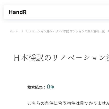
買いたい
売りたい
ホーム
リノベーション済み・リノベ向きマンションの購入情報一覧
エリアから探す
不動産無料査定
沿線・駅から探す
AI査定
売却サービス
特集から
日本橋駅のリノベーション
0
検索結果：
件
こちらの条件に合う物件は見つかりませ