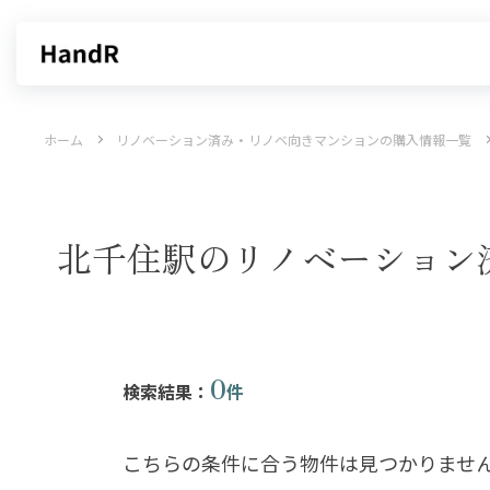
買いたい
売りたい
ホーム
リノベーション済み・リノベ向きマンションの購入情報一覧
エリアから探す
不動産無料査定
沿線・駅から探す
AI査定
売却サービス
特集から
北千住駅のリノベーション
0
検索結果：
件
こちらの条件に合う物件は見つかりませ