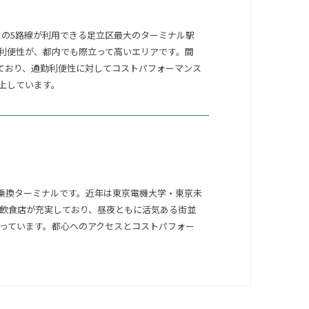
スの5路線が利用できる足立区最大のターミナル駅
利便性が、都内でも際立って高いエリアです。間
しており、通勤利便性に対してコストパフォーマンス
上しています。
乗換ターミナルです。近年は東京電機大学・東京未
飲食店が充実しており、昼夜ともに活気ある街並
っています。都心へのアクセスとコストパフォー