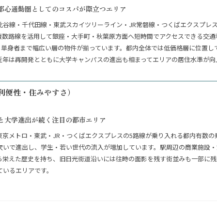
都心通勤圏としてのコスパが際立つエリア
比谷線・千代田線・東武スカイツリーライン・JR常磐線・つくばエクスプレ
複数路線を活用して銀座・大手町・秋葉原方面へ短時間でアクセスできる交通
けから単身者まで幅広い層の物件が揃っています。都内全体では低価格層に位置
近年は再開発とともに大学キャンパスの進出も相まってエリアの居住水準が向
利便性・住みやすさ）
と大学進出が続く注目の都市エリア
東京メトロ・東武・JR・つくばエクスプレスの5路線が乗り入れる都内有数の
次いで進出し、学生・若い世代の流入が増加しています。駅周辺の商業施設・
ら栄えた歴史を持ち、旧日光街道沿いには往時の面影を残す街並みも一部に残
ているエリアです。