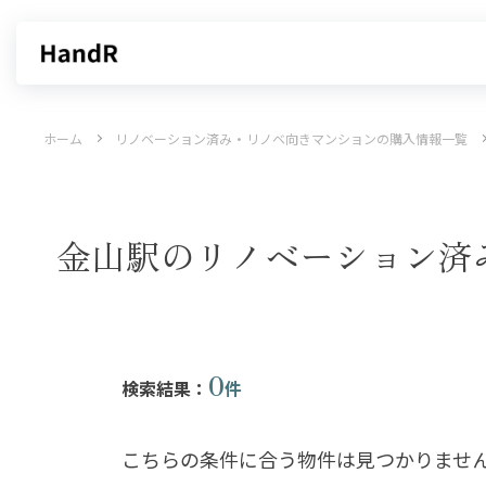
買いたい
売りたい
ホーム
リノベーション済み・リノベ向きマンションの購入情報一覧
エリアから探す
不動産無料査定
沿線・駅から探す
AI査定
売却サービス
特集から
金山駅のリノベーション済
0
検索結果：
件
こちらの条件に合う物件は見つかりませ