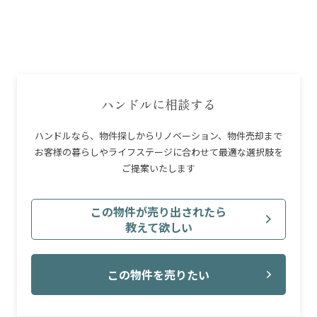
合があります。
※本シミュレーションは、変動金利1.0%、返済期間35年、を想定していま
す。
※管理費・修繕積立金は、管理組合の決議等により将来改定される場合が
あります。
※上記合計額のほか、駐車場代、駐輪場代、専用庭使用料、町内会費等が別
途発生する場合があります。
ハンドルに相談する
※物件購入時には、仲介手数料、登記費用、火災保険料、ローン事務手数
料、印紙税等の「諸費用」が別途必要です。
ハンドルなら、物件探しからリノベーション、物件売却まで
※住宅ローン控除や各種給付金、不動産取得税等の減税措置については、個
お客様の暮らしやライフステージに合わせて最適な選択肢を
別の条件により適用可否が異なります。詳細は担当者にご確認ください。
ご提案いたします
この物件が売り出されたら
教えて欲しい
この物件を売りたい