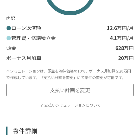
内訳
ローン返済額
12.6
万円/月
管理費・修繕積立金
4.1
万円/月
頭金
628
万円
ボーナス月加算
20
万円
本シミュレーションは、頭金を物件価格の10%、ボーナス月加算を20万円
で作成しています。「支払い計画を変更」にて条件の変更が可能です。
支払い計画を変更
？ 支払いシミュレーションについて
※表示のシミュレーションはあくまで概算であり、実際の融資額や返済額を
保証するものではありません。
※物件の条件によってはローンが使えない場合があります。
物件詳細
※借入にあたっては金融機関による審査があり、お客様の収入、勤続年数、
年齢、他の借入状況等により、ご希望に添えない場合や金利条件が異なる場