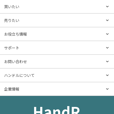
買いたい
買いたいTOP
売りたい
エリアから探す
売りたいTOP
お役立ち情報
沿線・駅から探す
不動産無料査定
お役立ち情報TOP
サポート
特集から探す
AI査定
- マンションの基礎知識
よくあるご質問
お問い合わせ
新着物件
売却サービス
- マンション購入
物件購入のご相談
ハンドルについて
価格更新した物件
不動産売却の流れ
- マンション売却
物件売却のご相談
ハンドルとは
企業情報
物件一覧
お役立ち記事（売却）
- お金のこと
住み替えのご相談
ハンドルの評判・口コミ
お役立ち記事（購入）
企業情報TOP
- 住まいの手引き サイトマップ
物件掲載に関するお問い合わせ
会社概要