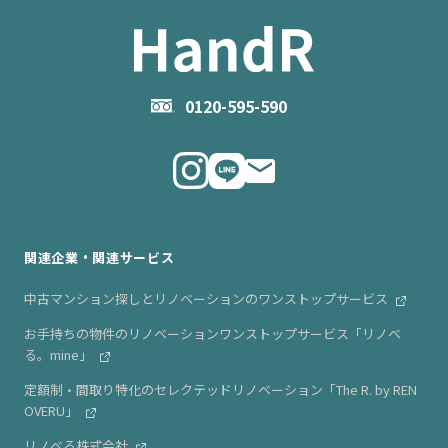
お役立ち記事（購入）
企業情報TOP
- 住まいの手引き サイトマップ
物件掲載に関するお問い合わせ
会社概要
お問い合わせ
企業理念
0120-595-590
メルマガ登録
代表メッセージ
ニュース・リリース情報
関連企業・関連サービス
中古マンション探しとリノベーションのワンストップサービス
お手持ちの物件のリノベーションワンストップサービス「リノベ
る。mine」
定額制・間取り特化のセレクテッドリノベーション「The R. by REN
OVERU」
リノベる株式会社