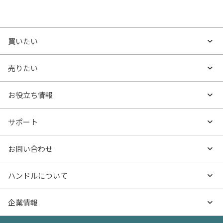
買いたい
買いたいTOP
売りたい
エリアから探す
売りたいTOP
お役立ち情報
沿線・駅から探す
不動産無料査定
お役立ち情報TOP
サポート
特集から探す
AI査定
- マンションの基礎知識
よくあるご質問
お問い合わせ
新着物件
売却サービス
- マンション購入
物件購入のご相談
ハンドルについて
価格更新した物件
不動産売却の流れ
- マンション売却
物件売却のご相談
ハンドルとは
企業情報
物件一覧
お役立ち記事（売却）
- お金のこと
住み替えのご相談
ハンドルの評判・口コミ