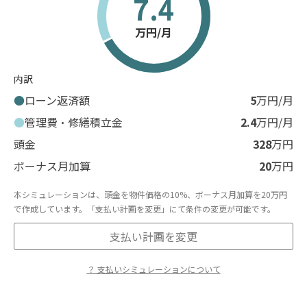
7.4
万円/月
内訳
ローン返済額
5
万円/月
管理費・修繕積立金
2.4
万円/月
頭金
328
万円
ボーナス月加算
20
万円
本シミュレーションは、頭金を物件価格の10%、ボーナス月加算を20万円
で作成しています。「支払い計画を変更」にて条件の変更が可能です。
支払い計画を変更
？ 支払いシミュレーションについて
※表示のシミュレーションはあくまで概算であり、実際の融資額や返済額を
保証するものではありません。