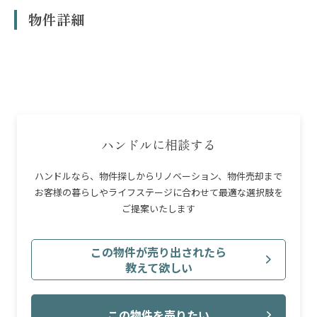
※物件の条件によってはローンが使えない場合があります。
物件詳細
※借入にあたっては金融機関による審査があり、お客様の収入、勤続年数、
年齢、他の借入状況等により、ご希望に添えない場合や金利条件が異なる場
合があります。
※本シミュレーションは、変動金利1.0%、返済期間35年、を想定していま
す。
※管理費・修繕積立金は、管理組合の決議等により将来改定される場合が
あります。
※上記合計額のほか、駐車場代、駐輪場代、専用庭使用料、町内会費等が別
途発生する場合があります。
ハンドルに相談する
※物件購入時には、仲介手数料、登記費用、火災保険料、ローン事務手数
料、印紙税等の「諸費用」が別途必要です。
ハンドルなら、物件探しからリノベーション、物件売却まで
※住宅ローン控除や各種給付金、不動産取得税等の減税措置については、個
お客様の暮らしやライフステージに合わせて最適な選択肢を
別の条件により適用可否が異なります。詳細は担当者にご確認ください。
ご提案いたします
この物件が売り出されたら
教えて欲しい
この物件を売りたい