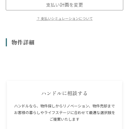
支払い計画を変更
？ 支払いシミュレーションについて
※表示のシミュレーションはあくまで概算であり、実際の融資額や返済額を
保証するものではありません。
※物件の条件によってはローンが使えない場合があります。
物件詳細
※借入にあたっては金融機関による審査があり、お客様の収入、勤続年数、
年齢、他の借入状況等により、ご希望に添えない場合や金利条件が異なる場
合があります。
※本シミュレーションは、変動金利1.0%、返済期間35年、を想定していま
す。
※管理費・修繕積立金は、管理組合の決議等により将来改定される場合が
あります。
※上記合計額のほか、駐車場代、駐輪場代、専用庭使用料、町内会費等が別
途発生する場合があります。
ハンドルに相談する
※物件購入時には、仲介手数料、登記費用、火災保険料、ローン事務手数
料、印紙税等の「諸費用」が別途必要です。
ハンドルなら、物件探しからリノベーション、物件売却まで
※住宅ローン控除や各種給付金、不動産取得税等の減税措置については、個
お客様の暮らしやライフステージに合わせて最適な選択肢を
別の条件により適用可否が異なります。詳細は担当者にご確認ください。
ご提案いたします