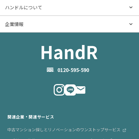
- マンション購入
物件購入のご相談
ハンドルについて
価格更新した物件
不動産売却の流れ
- マンション売却
物件売却のご相談
ハンドルとは
企業情報
物件一覧
お役立ち記事（売却）
- お金のこと
住み替えのご相談
ハンドルの評判・口コミ
お役立ち記事（購入）
企業情報TOP
- 住まいの手引き サイトマップ
物件掲載に関するお問い合わせ
会社概要
お問い合わせ
企業理念
0120-595-590
メルマガ登録
代表メッセージ
ニュース・リリース情報
関連企業・関連サービス
中古マンション探しとリノベーションのワンストップサービス