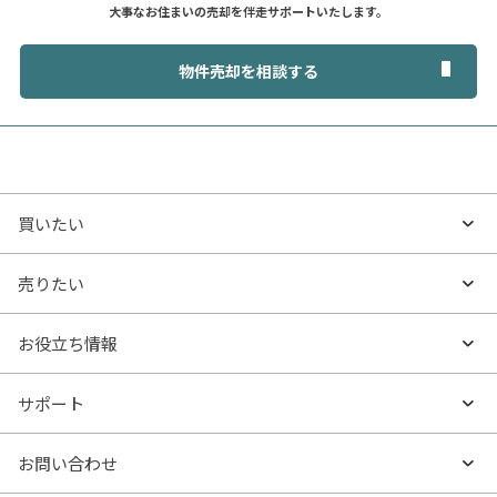
大事なお住まいの売却を伴走サポートいたします。
物件売却を相談する
買いたい
買いたいTOP
売りたい
エリアから探す
売りたいTOP
お役立ち情報
沿線・駅から探す
不動産無料査定
お役立ち情報TOP
サポート
特集から探す
AI査定
- マンションの基礎知識
よくあるご質問
お問い合わせ
新着物件
売却サービス