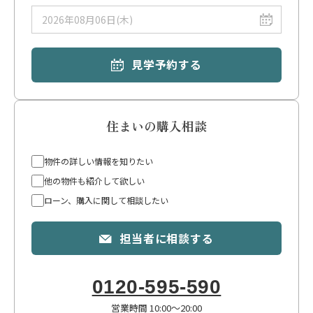
※物件購入時には、仲介手数料、登記費用、火災保険料、ローン事務手数
料、印紙税等の「諸費用」が別途必要です。
※住宅ローン控除や各種給付金、不動産取得税等の減税措置については、個
別の条件により適用可否が異なります。詳細は担当者にご確認ください。
見学予約する
住まいの購入相談
物件の詳しい情報を知りたい
他の物件も紹介して欲しい
ローン、購入に関して相談したい
担当者に相談する
0120-595-590
営業時間 10:00〜20:00