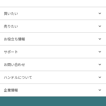
買いたい
買いたいTOP
売りたい
エリアから探す
売りたいTOP
お役立ち情報
沿線・駅から探す
不動産無料査定
お役立ち情報TOP
サポート
特集から探す
AI査定
- マンションの基礎知識
よくあるご質問
お問い合わせ
新着物件
売却サービス
- マンション購入
物件購入のご相談
ハンドルについて
価格更新した物件
不動産売却の流れ
- マンション売却
物件売却のご相談
ハンドルとは
企業情報
物件一覧
お役立ち記事（売却）
- お金のこと
住み替えのご相談
ハンドルの評判・口コミ
お役立ち記事（購入）
企業情報TOP