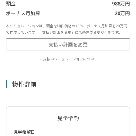
頭金
988
万円
ボーナス月加算
20
万円
本シミュレーションは、頭金を物件価格の10%、ボーナス月加算を20万円
で作成しています。「支払い計画を変更」にて条件の変更が可能です。
支払い計画を変更
？ 支払いシミュレーションについて
※表示のシミュレーションはあくまで概算であり、実際の融資額や返済額を
保証するものではありません。
※物件の条件によってはローンが使えない場合があります。
物件詳細
※借入にあたっては金融機関による審査があり、お客様の収入、勤続年数、
年齢、他の借入状況等により、ご希望に添えない場合や金利条件が異なる場
合があります。
※本シミュレーションは、変動金利1.0%、返済期間35年、を想定していま
す。
※管理費・修繕積立金は、管理組合の決議等により将来改定される場合が
見学予約
あります。
※上記合計額のほか、駐車場代、駐輪場代、専用庭使用料、町内会費等が別
見学希望日
途発生する場合があります。