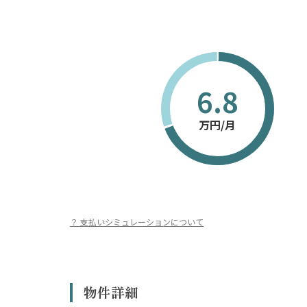
6.8
万円/月
？ 支払いシミュレーションについて
※表示のシミュレーションはあくまで概算であり、実際の融資
※物件の条件によってはローンが使えない場合があります。
※借入にあたっては金融機関による審査があり、お客様の収入
ります。
物件詳細
※本シミュレーションは、変動金利1.0%、返済期間35年、を