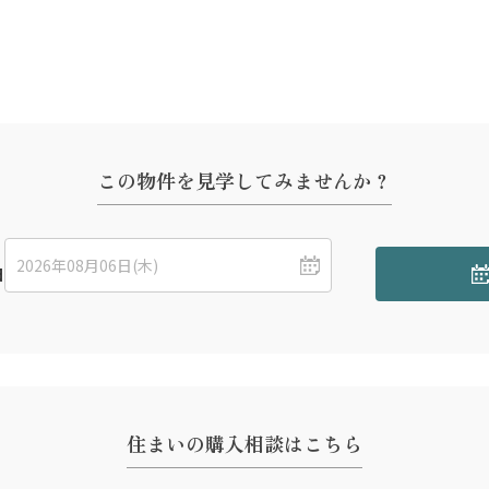
れる場合があります。
内会費等が別途発生する場合があります。
ン事務手数料、印紙税等の「諸費用」が別途必要です。
ついては、個別の条件により適用可否が異なります。詳細は担当者にご確認ください
この物件を見学してみませんか？
日
住まいの購入相談はこちら