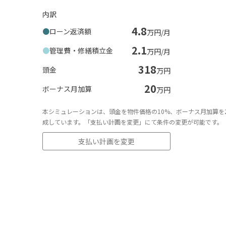
内訳
4.8
ローン返済額
万円/月
2.1
管理費・修繕積立金
万円/月
318
頭金
万円
20
ボーナス月加算
万円
本シミュレーションは、頭金を物件価格の10%、ボーナス月加算を
成しています。「支払い計画を変更」にて条件の変更が可能です。
支払い計画を変更
額や返済額を保証するものではありません。
、勤続年数、年齢、他の借入状況等により、ご希望に添えない場合や金利条件が異な
想定しています。