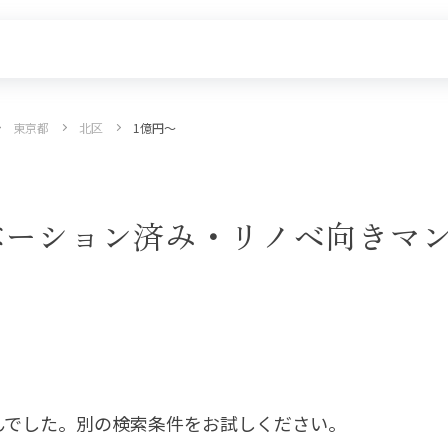
東京都
北区
1億円〜
探す
新着物件
価格更新した物件
物件一覧
ベーション済み・リノベ向きマ
んでした。別の検索条件をお試しください。