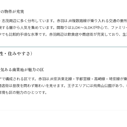
帯の物件が充実
・志茂周辺に多く分布しています。赤羽はJR複数路線が乗り入れる交通の要
する層から人気を集めています。間取りは1LDK〜3LDKが中心で、ファミリ
23区の中でも比較的手頃な水準です。赤羽周辺は飲食店や商店街が充実しており
性・住みやすさ）
活気ある商業地が魅力の区
アで構成される区です。赤羽はJR京浜東北線・宇都宮線・高崎線・埼京線が
商店街は昼夜を問わず賑わいを見せます。王子エリアには飛鳥山公園があり、
環境も区の魅力のひとつです。