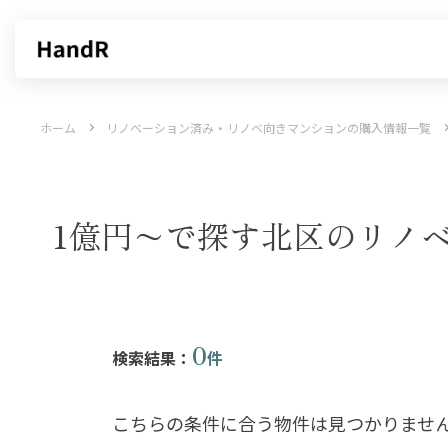
買いたい
売りたい
ホーム
リノベーション済み・リノベ向きマンションの購入情報一覧
エリアから探す
不動産無料査定
沿線・駅から探す
AI査定
売却サービス
特集から
1億円〜で探す北区のリノ
0
検索結果：
件
こちらの条件に合う物件は見つかりませ