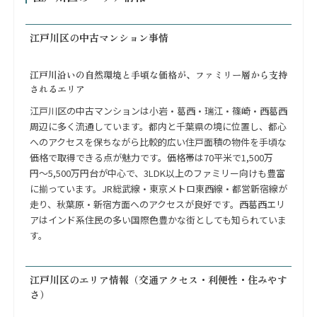
江戸川区の中古マンション事情
江戸川沿いの自然環境と手頃な価格が、ファミリー層から支持
されるエリア
江戸川区の中古マンションは小岩・葛西・瑞江・篠崎・西葛西
周辺に多く流通しています。都内と千葉県の境に位置し、都心
へのアクセスを保ちながら比較的広い住戸面積の物件を手頃な
価格で取得できる点が魅力です。価格帯は70平米で1,500万
円〜5,500万円台が中心で、3LDK以上のファミリー向けも豊富
に揃っています。JR総武線・東京メトロ東西線・都営新宿線が
走り、秋葉原・新宿方面へのアクセスが良好です。西葛西エリ
アはインド系住民の多い国際色豊かな街としても知られていま
す。
江戸川区のエリア情報（交通アクセス・利便性・住みやす
さ）