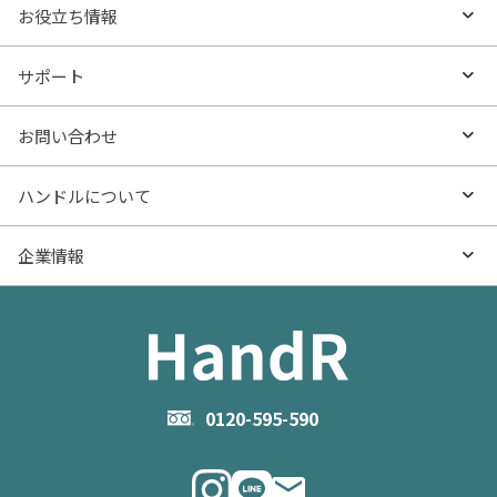
エリアから探す
売りたいTOP
お役立ち情報
沿線・駅から探す
不動産無料査定
お役立ち情報TOP
サポート
特集から探す
AI査定
- マンションの基礎知識
よくあるご質問
お問い合わせ
新着物件
売却サービス
- マンション購入
物件購入のご相談
ハンドルについて
価格更新した物件
不動産売却の流れ
- マンション売却
物件売却のご相談
ハンドルとは
企業情報
物件一覧
お役立ち記事（売却）
- お金のこと
住み替えのご相談
ハンドルの評判・口コミ
お役立ち記事（購入）
企業情報TOP
- 住まいの手引き サイトマップ
物件掲載に関するお問い合わせ
会社概要
お問い合わせ
企業理念
0120-595-590
メルマガ登録
代表メッセージ