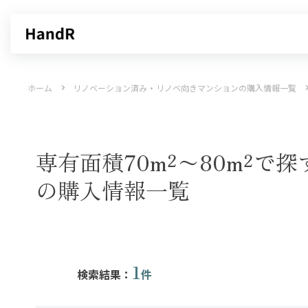
買いたい
売りたい
ホーム
リノベーション済み・リノベ向きマンションの購入情報一覧
エリアから探す
不動産無料査定
沿線・駅から探す
AI査定
売却サービス
特集から
専有面積70m²〜80m²
の購入情報一覧
1
検索結果：
件