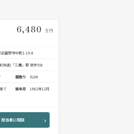
6,480
万円
武蔵野市中町1-19-8
線(快速)「三鷹」駅 徒歩5分
²
間取り
3LDK
階建て
築年月
1982年12月
担当者に相談