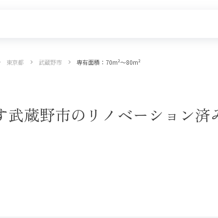
東京都
武蔵野市
専有面積：70m²〜
80m²
探す
新着物件
価格更新した物件
物件一覧
で探す武蔵野市のリノベーション