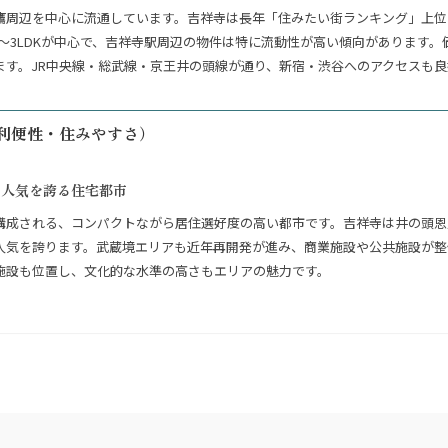
鷹周辺を中心に流通しています。吉祥寺は長年「住みたい街ランキング」上位
3LDKが中心で、吉祥寺駅周辺の物件は特に流動性が高い傾向があります。価格帯
ます。JR中央線・総武線・京王井の頭線が通り、新宿・渋谷へのアクセスも良
利便性・住みやすさ）
い人気を誇る住宅都市
構成される、コンパクトながら居住選好度の高い都市です。吉祥寺は井の頭恩
人気を誇ります。武蔵境エリアも近年再開発が進み、商業施設や公共施設が整
施設も位置し、文化的な水準の高さもエリアの魅力です。