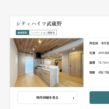
シティハイツ武蔵野
価格更新
リノベーション履歴有
所在地
東京都
交通
JR中央
面積
78.75m
階数
4階/7
物件詳細を見る