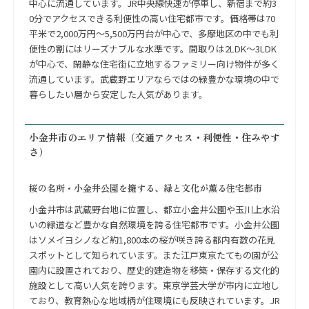
中心に流通しています。JR中央線快速が停車し、新宿まで約3
0分でアクセスできる利便性の高い住宅都市です。価格帯は70
平米で2,000万円〜5,500万円台が中心で、多摩地区の中でも利
便性の割にはリーズナブルな水準です。間取りは2LDK〜3LDK
が中心で、閑静な住宅街に立地するファミリー向け物件が多く
流通しています。武蔵野エリアならではの緑豊かな環境の中で
暮らしたい層から安定した人気があります。
小金井市のエリア情報（交通アクセス・利便性・住みやす
さ）
桜の名所・小金井公園を擁する、緑と文化が薫る住宅都市
小金井市は武蔵野台地に位置し、都立小金井公園や玉川上水沿
いの緑道など豊かな自然環境を誇る住宅都市です。小金井公園
はソメイヨシノなど約1,800本の桜が咲き誇る都内有数の花見
スポットとして知られています。また江戸東京たてもの園が公
園内に設置されており、歴史的建造物を移築・保存する文化的
施設として高い人気を誇ります。東京学芸大学が市内に立地し
ており、教育熱心な地域柄が住環境にも反映されています。JR