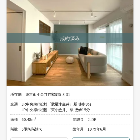
所在地
東京都小金井市緑町5-3-31
交通
JR中央線(快速)「武蔵小金井」駅 徒歩9分
JR中央線(快速)「東小金井」駅 徒歩15分
面積
60.48m²
間取り
2LDK
階数
5階/6階建て
築年月
1979年6月