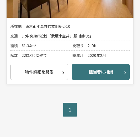
所在地
東京都小金井市本町6-2-10
交通
JR中央線(快速)「武蔵小金井」駅 徒歩3分
面積
61.34m²
間取り
2LDK
階数
22階/26階建て
築年月
2020年2月
物件詳細を見る
担当者に相談
1