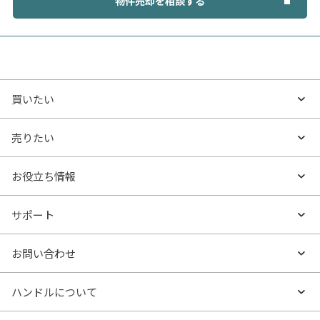
物件売却を相談する
買いたい
買いたいTOP
売りたい
エリアから探す
売りたいTOP
お役立ち情報
沿線・駅から探す
不動産無料査定
お役立ち情報TOP
サポート
特集から探す
AI査定
- マンションの基礎知識
よくあるご質問
お問い合わせ
新着物件
売却サービス
- マンション購入
物件購入のご相談
ハンドルについて
価格更新した物件
不動産売却の流れ
- マンション売却