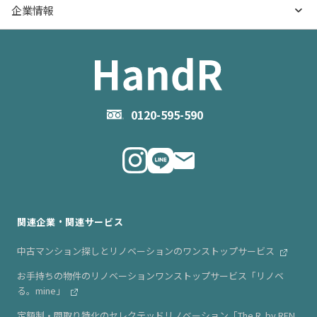
物件売却のご相談
ハンドルとは
企業情報
物件一覧
お役立ち記事（売却）
- お金のこと
住み替えのご相談
ハンドルの評判・口コミ
お役立ち記事（購入）
企業情報TOP
- 住まいの手引き サイトマップ
物件掲載に関するお問い合わせ
会社概要
お問い合わせ
企業理念
0120-595-590
メルマガ登録
代表メッセージ
ニュース・リリース情報
関連企業・関連サービス
中古マンション探しとリノベーションのワンストップサービス
お手持ちの物件のリノベーションワンストップサービス「リノベ
る。mine」
定額制・間取り特化のセレクテッドリノベーション「The R. by REN