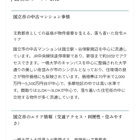
国立市の中古マンション事情
文教都市としての品格が物件需要を支える、落ち着いた住宅エ
リア
国立市の中古マンションは国立駅・谷保駅周辺を中心に流通し
ています。JR中央線快速停車駅であり、新宿まで約30分でアク
セスできます。一橋大学のキャンパスを中心に整備された大学
通りの美しい街並みが市のシンボルとなっており、住環境の良
さが物件価格にも反映されています。価格帯は70平米で2,000
万円〜5,500万円台が中心で、多摩地区の中では高い水準で
す。間取りは1LDK〜3LDKが中心で、落ち着いた住宅街の中に
立地する物件が多く流通しています。
国立市のエリア情報（交通アクセス・利便性・住みやす
さ）
一橋大学と大学通りが象徴する、格調高い文教都市