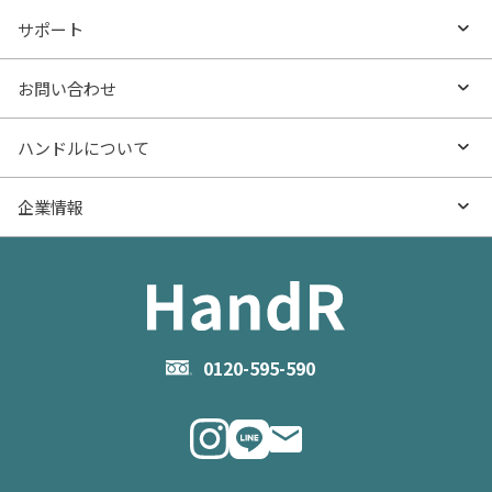
沿線・駅から探す
不動産無料査定
お役立ち情報TOP
サポート
特集から探す
AI査定
- マンションの基礎知識
よくあるご質問
お問い合わせ
新着物件
売却サービス
- マンション購入
物件購入のご相談
ハンドルについて
価格更新した物件
不動産売却の流れ
- マンション売却
物件売却のご相談
ハンドルとは
企業情報
物件一覧
お役立ち記事（売却）
- お金のこと
住み替えのご相談
ハンドルの評判・口コミ
お役立ち記事（購入）
企業情報TOP
- 住まいの手引き サイトマップ
物件掲載に関するお問い合わせ
会社概要
お問い合わせ
企業理念
0120-595-590
メルマガ登録
代表メッセージ
ニュース・リリース情報