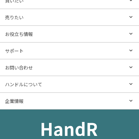
買いたい
買いたいTOP
売りたい
エリアから探す
売りたいTOP
お役立ち情報
沿線・駅から探す
不動産無料査定
お役立ち情報TOP
サポート
特集から探す
AI査定
- マンションの基礎知識
よくあるご質問
お問い合わせ
新着物件
売却サービス
- マンション購入
物件購入のご相談
ハンドルについて
価格更新した物件
不動産売却の流れ
- マンション売却
物件売却のご相談
ハンドルとは
企業情報
物件一覧
お役立ち記事（売却）
- お金のこと
住み替えのご相談
ハンドルの評判・口コミ
お役立ち記事（購入）
企業情報TOP
- 住まいの手引き サイトマップ
物件掲載に関するお問い合わせ
会社概要