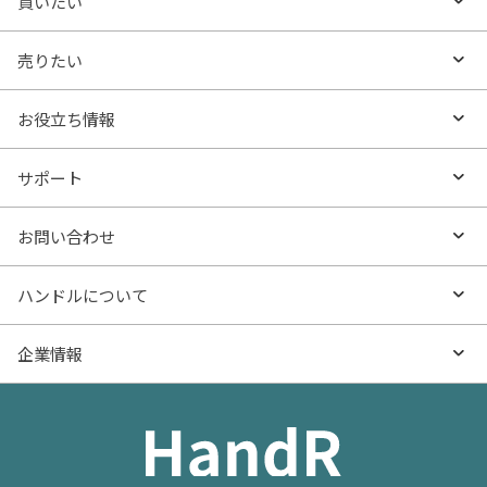
買いたい
買いたいTOP
売りたい
エリアから探す
売りたいTOP
お役立ち情報
沿線・駅から探す
不動産無料査定
お役立ち情報TOP
サポート
特集から探す
AI査定
- マンションの基礎知識
よくあるご質問
お問い合わせ
新着物件
売却サービス
- マンション購入
物件購入のご相談
ハンドルについて
価格更新した物件
不動産売却の流れ
- マンション売却
物件売却のご相談
ハンドルとは
企業情報
物件一覧
お役立ち記事（売却）
- お金のこと
住み替えのご相談
ハンドルの評判・口コミ
お役立ち記事（購入）
企業情報TOP
- 住まいの手引き サイトマップ
物件掲載に関するお問い合わせ
会社概要