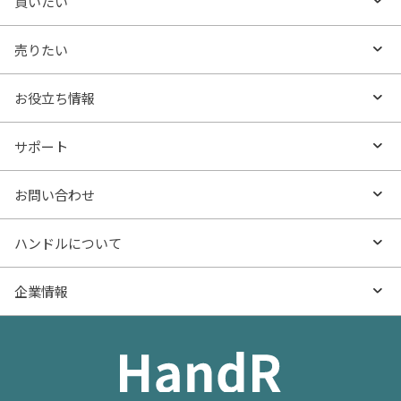
買いたい
買いたいTOP
売りたい
エリアから探す
売りたいTOP
お役立ち情報
沿線・駅から探す
不動産無料査定
お役立ち情報TOP
サポート
特集から探す
AI査定
- マンションの基礎知識
よくあるご質問
お問い合わせ
新着物件
売却サービス
- マンション購入
物件購入のご相談
ハンドルについて
価格更新した物件
不動産売却の流れ
- マンション売却
物件売却のご相談
ハンドルとは
企業情報
物件一覧
お役立ち記事（売却）
- お金のこと
住み替えのご相談
ハンドルの評判・口コミ
お役立ち記事（購入）
企業情報TOP
- 住まいの手引き サイトマップ
物件掲載に関するお問い合わせ
会社概要