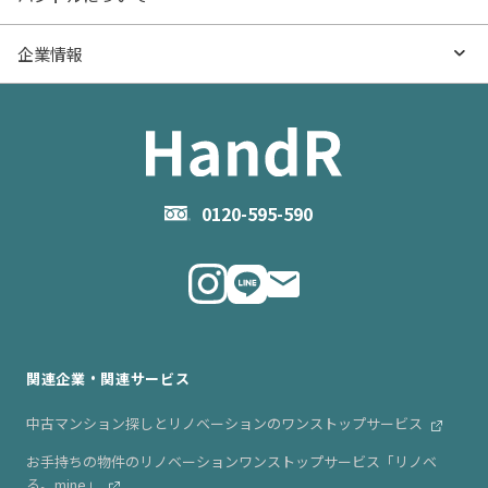
価格更新した物件
不動産売却の流れ
- マンション売却
物件売却のご相談
ハンドルとは
企業情報
物件一覧
お役立ち記事（売却）
- お金のこと
住み替えのご相談
ハンドルの評判・口コミ
お役立ち記事（購入）
企業情報TOP
- 住まいの手引き サイトマップ
物件掲載に関するお問い合わせ
会社概要
お問い合わせ
企業理念
0120-595-590
メルマガ登録
代表メッセージ
ニュース・リリース情報
関連企業・関連サービス
中古マンション探しとリノベーションのワンストップサービス
お手持ちの物件のリノベーションワンストップサービス「リノベ
る。mine」