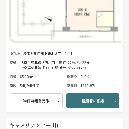
所在地
埼玉県川口市上青木３丁目1-14
交通
JR京浜東北線「西川口」駅 徒歩2分バス22分
JR京浜東北線「川口」駅 徒歩1分バス17分
面積
65.33m²
間取り
2LDK
階数
5階/9階建て
築年月
1983年7月
物件詳細を見る
担当者に相談
キャメリアタワー川口