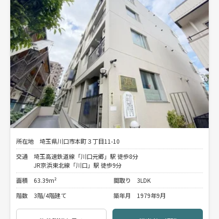
所在地
埼玉県川口市本町３丁目11-10
交通
埼玉高速鉄道線「川口元郷」駅 徒歩8分
JR京浜東北線「川口」駅 徒歩9分
面積
63.39m²
間取り
3LDK
階数
3階/4階建て
築年月
1979年9月