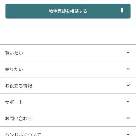
物件売却を相談する
買いたい
買いたいTOP
売りたい
エリアから探す
売りたいTOP
お役立ち情報
沿線・駅から探す
不動産無料査定
お役立ち情報TOP
サポート
特集から探す
AI査定
- マンションの基礎知識
よくあるご質問
お問い合わせ
新着物件
売却サービス
- マンション購入
物件購入のご相談
ハンドルについて