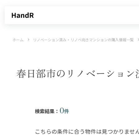
買いたい
売りたい
ホーム
リノベーション済み・リノベ向きマンションの購入情報一覧
エリアから探す
不動産無料査定
沿線・駅から探す
AI査定
売却サービス
特集から
春日部市のリノベーション
0
検索結果：
件
こちらの条件に合う物件は見つかりませ