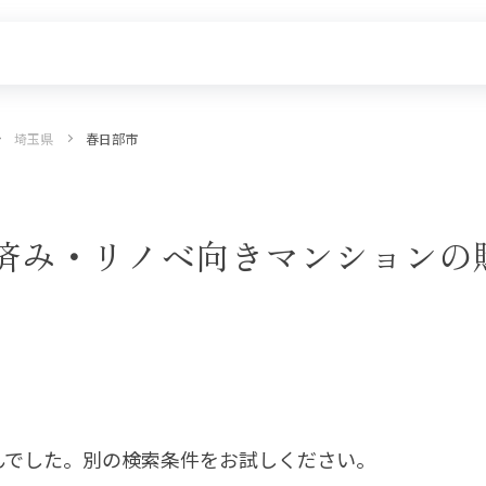
埼玉県
春日部市
探す
新着物件
価格更新した物件
物件一覧
済み・リノベ向きマンションの
んでした。別の検索条件をお試しください。