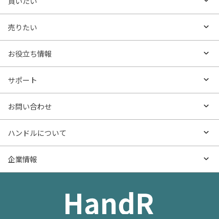
買いたい
買いたいTOP
売りたい
エリアから探す
売りたいTOP
お役立ち情報
沿線・駅から探す
不動産無料査定
お役立ち情報TOP
サポート
特集から探す
AI査定
- マンションの基礎知識
よくあるご質問
お問い合わせ
新着物件
売却サービス
- マンション購入
物件購入のご相談
ハンドルについて
価格更新した物件
不動産売却の流れ
- マンション売却
物件売却のご相談
ハンドルとは
企業情報
物件一覧
お役立ち記事（売却）
- お金のこと
住み替えのご相談
ハンドルの評判・口コミ
お役立ち記事（購入）
企業情報TOP
- 住まいの手引き サイトマップ
物件掲載に関するお問い合わせ
会社概要